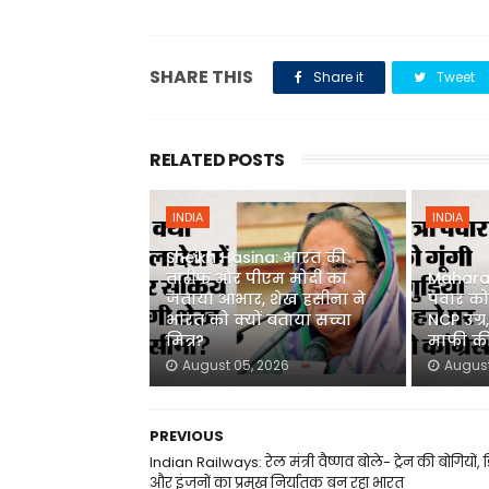
SHARE THIS
Share it
Tweet
RELATED POSTS
INDIA
INDIA
Sheikh Hasina: भारत की
तारीफ और पीएम मोदी का
Maharash
जताया आभार, शेख हसीना ने
पवार को 
भारत को क्यों बताया सच्चा
NCP उग्र
मित्र?
माफी की
August 05, 2026
August
PREVIOUS
Indian Railways: रेल मंत्री वैष्णव बोले- ट्रेन की बोगियों, डि
और इंजनों का प्रमुख निर्यातक बन रहा भारत