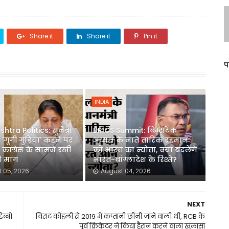
Share it
Share it
Pin it
प
INDIA
tra Politics: सुनेत्रा
BRICS Summit: बिम्सटेक
'गूंगी गुड़िया' कहने पर
अध्यक्ष के नाते तारिक रहमान
, कांग्रेस के सामने रखी
को भारत का न्योता, क्या बदलेंगे
 मांग
भारत-बांग्लादेश के रिश्ते?
 05, 2026
August 04, 2026
NEXT
ब्बों
विराट कोहली से 2019 में कप्तानी छीनी जाने वाली थी, RCB के
पूर्व क्रिकेटर ने किया हैरान करने वाला खुलासा