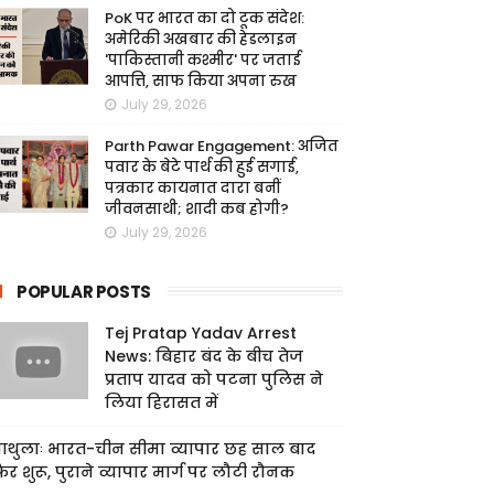
PoK पर भारत का दो टूक संदेश:
अमेरिकी अखबार की हेडलाइन
'पाकिस्तानी कश्मीर' पर जताई
आपत्ति, साफ किया अपना रुख
July 29, 2026
Parth Pawar Engagement: अजित
पवार के बेटे पार्थ की हुई सगाई,
पत्रकार कायनात दारा बनीं
जीवनसाथी; शादी कब होगी?
July 29, 2026
POPULAR POSTS
Tej Pratap Yadav Arrest
News: बिहार बंद के बीच तेज
प्रताप यादव को पटना पुलिस ने
लिया हिरासत में
ाथुलाः भारत-चीन सीमा व्यापार छह साल बाद
िर शुरू, पुराने व्यापार मार्ग पर लौटी रौनक