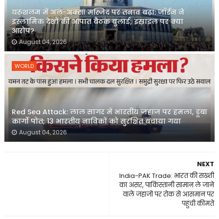
यरूशलम में अल-अक्सा मस्जिद पर तनाव बढ़ा: जॉर्डन ने
इस्लामिक देशों की आपात बैठक बुलाई; इस्राइल पर क्या
आरोप?
August 04, 2026
WORLD
Red Sea Attack: लाल सागर में भारतीय जहाज पर हमला, डूबा
कार्गो पोत; 13 भारतीय नाविकों को सुरक्षित बचाया गया
August 04, 2026
NEXT
India-PAK Trade: भारत की सख्ती
का असर, पाकिस्तानी सामान ले जाने
वाले जहाजों पर रोक से आसमान पर
पहुंची कीमतें