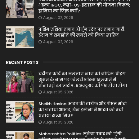
भड़का IRGC, कहा- US-इस्राइल की योजना विफल;
हानिया का जिक्र क्यों?
August 02, 2026
पश्चिम एशिया तनाव: होर्मुज स्ट्रेट पर तनाव जारी,
ईरान ने समझौते की खबरों को किया खारिज
August 02, 2026
RECENT POSTS
चंडीगढ़ कोर्ट का सलमान खान को नोटिस: बीइंग
ह्यूमन के नाम पर ज्वेलरी शोरूम खुलवाने में
धोखाधड़ी का आरोप; 5 अक्टूबर को पेश होना होगा
August 05, 2026
Sheikh Hasina: भारत की तारीफ और पीएम मोदी
का जताया आभार, शेख हसीना ने भारत को क्यों
बताया सच्चा मित्र?
August 05, 2026
Maharashtra Politics: सुनेत्रा पवार को 'गूंगी