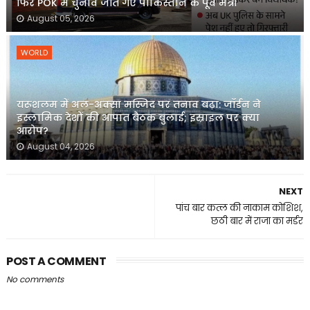
फिर POK में चुनाव जीत गए पाकिस्तान के पूर्व मंत्री
August 05, 2026
WORLD
यरूशलम में अल-अक्सा मस्जिद पर तनाव बढ़ा: जॉर्डन ने
इस्लामिक देशों की आपात बैठक बुलाई; इस्राइल पर क्या
आरोप?
August 04, 2026
NEXT
पांच बार कत्ल की नाकाम कोशिश,
छठी बार में राजा का मर्डर
POST A COMMENT
No comments