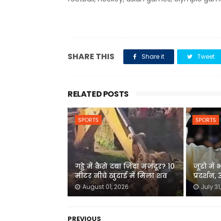
SHARE THIS
Share it
Tweet
RELATED POSTS
SPORTS
SPORTS
गड्ढे में कैसे दबा ज़िंदा मजदूर? 10
जूडो मे
मीटर नीचे खुदाई में मिला शव
प्रदर्शन,
August 01, 2026
July 31
PREVIOUS