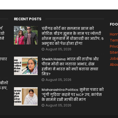
RECENT POSTS
FOO
्ग
चंडीगढ़ कोर्ट का सलमान खान को
ियो
नोटिस: बीइंग ह्यूमन के नाम पर ज्वेलरी
Ho
ेने
शोरूम खुलवाने में धोखाधड़ी का आरोप; 5
Term
अक्टूबर को पेश होना होगा
Priv
August 05, 2026
Sit
Job
माचार
Sheikh Hasina: भारत की तारीफ और
पीएम मोदी का जताया आभार, शेख
Abou
हसीना ने भारत को क्यों बताया सच्चा
मित्र?
August 05, 2026
बीलों
 रूप,
Maharashtra Politics: सुनेत्रा पवार को
'गूंगी गुड़िया' कहने पर NCP उग्र, कांग्रेस
के सामने रखी माफी की मांग
August 05, 2026