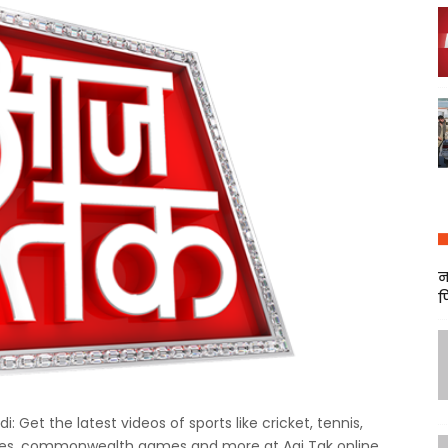
न
फ
: Get the latest videos of sports like cricket, tennis,
mes, commonwealth games and more at Aaj Tak online.