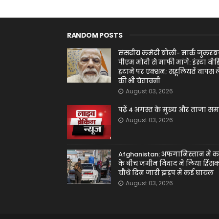
RANDOM POSTS
संसदीय कमेटी बोली- मार्क जुकरबर
पीएम मोदी से माफी मांगें: इंस्टा वीड
हटाने पर एक्शन; सहूलियतें वापस ल
की भी चेतावनी
August 03, 2026
पढ़ें 4 अगस्त के मुख्य और ताजा स
August 03, 2026
Afghanistan: अफगानिस्तान में क
के बीच जमीन विवाद ने लिया हिंसक
चौथे दिन जारी झड़प में कई घायल
August 03, 2026