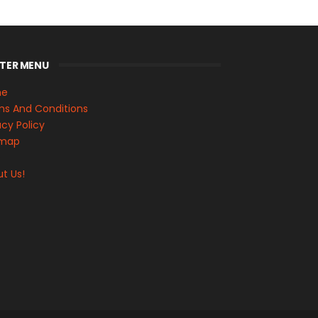
TER MENU
me
s And Conditions
acy Policy
emap
s
t Us!