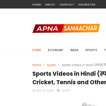
HOME
ABOUT
CONTACT
ADVERSTISE
HOME
ECONOMY
INDIA
SPORTS
Home
>
sports
>
Sports Videos in Hindi (स्पोर्ट्
Sports Videos in Hindi (स्प
Cricket, Tennis and Othe
May 01, 2025
sports