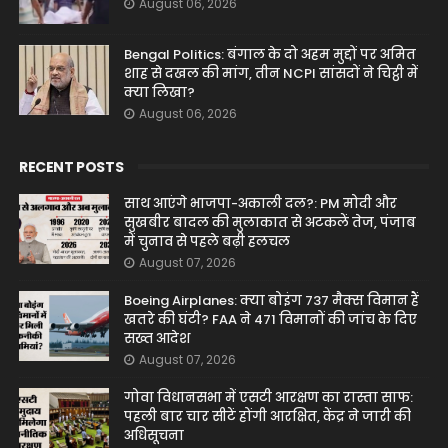
August 06, 2026
Bengal Politics: बंगाल के दो अहम मुद्दों पर अमित
शाह से दखल की मांग, तीन NCPI सांसदों ने चिट्ठी में
क्या लिखा?
August 06, 2026
RECENT POSTS
साथ आएंगे भाजपा-अकाली दल?: PM मोदी और
सुखबीर बादल की मुलाकात से अटकलें तेज, पंजाब
में चुनाव से पहले बढ़ी हलचल
August 07, 2026
Boeing Airplanes: क्या बोइंग 737 मैक्स विमान हैं
खतरे की घंटी? FAA ने 471 विमानों की जांच के दिए
सख्त आदेश
August 07, 2026
गोवा विधानसभा में एसटी आरक्षण का रास्ता साफ:
पहली बार चार सीटें होंगी आरक्षित, केंद्र ने जारी की
अधिसूचना