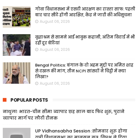
गोवा विधानसभा में एसटी आरक्षण का रास्ता साफ: पहली
बार चार सीटें होंगी आरक्षित, केंद्र ने जारी की अधिसूचना
August 06, 2026
वृद्धाश्रम से सामने आई भावुक कहानी, अंतिम विदाई में भी
रहीं दूर बेटियां
August 06, 2026
Bengal Politics: बंगाल के दो अहम मुद्दों पर अमित शाह
से दखल की मांग, तीन NCPI सांसदों ने चिट्ठी में क्या
लिखा?
August 06, 2026
POPULAR POSTS
नाथुलाः भारत-चीन सीमा व्यापार छह साल बाद फिर शुरू, पुराने
व्यापार मार्ग पर लौटी रौनक
UP Vidhansabha Session :सोमवार शुरू होगा
यूपी विधानसभा का मानसून सत्र, विपक्ष ने दिया