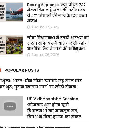
Boeing Airplanes: क्या बोइंग 737
मैक्स विमान हैं खतरे की घंटी? FAA
ने 471 विमानों की जांच के दिए सख्त
आदेश
August 07, 2026
गोवा विधानसभा में एसटी आरक्षण का
रास्ता साफ: पहली बार चार सीटें होंगी
आरक्षित, केंद्र ने जारी की अधिसूचना
August 06, 2026
POPULAR POSTS
ाथुलाः भारत-चीन सीमा व्यापार छह साल बाद
िर शुरू, पुराने व्यापार मार्ग पर लौटी रौनक
UP Vidhansabha Session
:सोमवार शुरू होगा यूपी
विधानसभा का मानसून सत्र,
विपक्ष ने दिया हंगामे का संकेत!