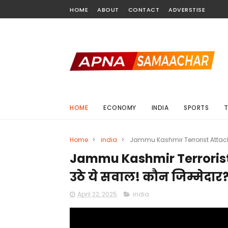
HOME
ABOUT
CONTACT
ADVERSTISE
HOME
ECONOMY
INDIA
SPORTS
Home
>
india
>
Jammu Kashmir Terrorist Attack: 
Jammu Kashmir Terrorist
उठे ये सवाल! कौन जिम्मेदार
April 22, 2025
india