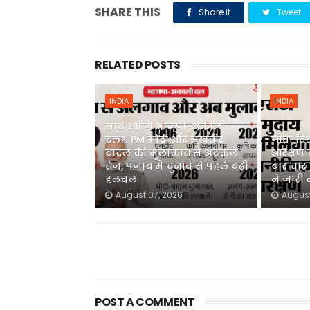
SHARE THIS
Share it
Tweet
RELATED POSTS
INDIA
INDIA
साथ आएंगे भाजपा-अकाली
दल?: PM मोदी और सुखबीर
गोवा वि
बादल की मुलाकात से अटकलें
आरक्षण 
तेज, पंजाब में चुनाव से पहले बढ़ी
बार चार स
हलचल
ने जारी
August 07, 2026
August
POST A COMMENT