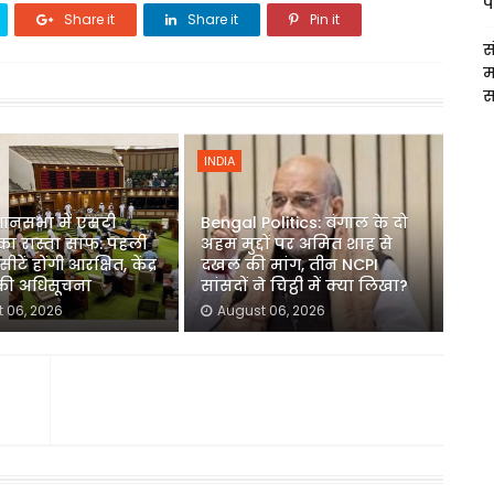
प
Share it
Share it
Pin it
स
म
स
INDIA
धानसभा में एसटी
Bengal Politics: बंगाल के दो
का रास्ता साफ: पहली
अहम मुद्दों पर अमित शाह से
ीटें होंगी आरक्षित, केंद्र
दखल की मांग, तीन NCPI
 की अधिसूचना
सांसदों ने चिट्ठी में क्या लिखा?
 06, 2026
August 06, 2026