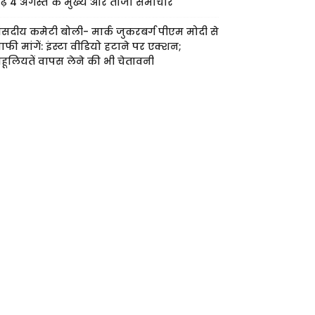
ढ़ें 4 अगस्त के मुख्य और ताजा समाचार
ंसदीय कमेटी बोली- मार्क जुकरबर्ग पीएम मोदी से
ाफी मांगें: इंस्टा वीडियो हटाने पर एक्शन;
हूलियतें वापस लेने की भी चेतावनी