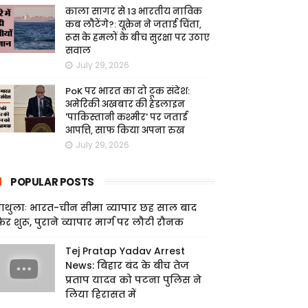
काला सागर से 13 भारतीय नाविक
कब लौटेंगे?: यूक्रेन ने जताई चिंता,
रूस के हमलों के बीच सुरक्षा पर उठाए
सवाल
July 29, 2026
PoK पर भारत का दो टूक संदेश:
अमेरिकी अखबार की हेडलाइन
'पाकिस्तानी कश्मीर' पर जताई
आपत्ति, साफ किया अपना रुख
July 29, 2026
POPULAR POSTS
ाथुलाः भारत-चीन सीमा व्यापार छह साल बाद
िर शुरू, पुराने व्यापार मार्ग पर लौटी रौनक
Tej Pratap Yadav Arrest
News: बिहार बंद के बीच तेज
प्रताप यादव को पटना पुलिस ने
लिया हिरासत में