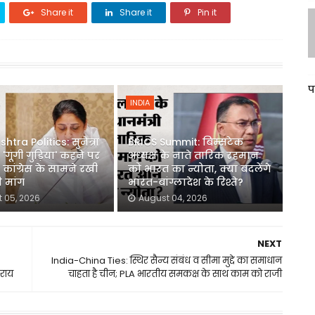
Share it
Share it
Pin it
प
INDIA
tra Politics: सुनेत्रा
BRICS Summit: बिम्सटेक
'गूंगी गुड़िया' कहने पर
अध्यक्ष के नाते तारिक रहमान
, कांग्रेस के सामने रखी
को भारत का न्योता, क्या बदलेंगे
 मांग
भारत-बांग्लादेश के रिश्ते?
 05, 2026
August 04, 2026
NEXT
India-China Ties: स्थिर सैन्य संबंध व सीमा मुद्दे का समाधान
 राय
चाहता है चीन; PLA भारतीय समकक्ष के साथ काम को राजी