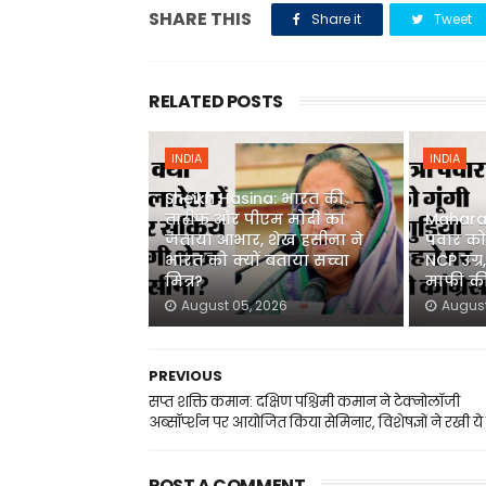
SHARE THIS
Share it
Tweet
RELATED POSTS
INDIA
INDIA
Sheikh Hasina: भारत की
तारीफ और पीएम मोदी का
Maharash
जताया आभार, शेख हसीना ने
पवार को 
भारत को क्यों बताया सच्चा
NCP उग्र
मित्र?
माफी की
August 05, 2026
August
PREVIOUS
सप्त शक्ति कमान: दक्षिण पश्चिमी कमान ने टेक्नोलॉजी
अब्सॉर्प्शन पर आयोजित किया सेमिनार, विशेषज्ञों ने रखी ये
POST A COMMENT