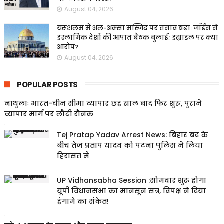
August 04, 2026
यरूशलम में अल-अक्सा मस्जिद पर तनाव बढ़ा: जॉर्डन ने
इस्लामिक देशों की आपात बैठक बुलाई; इस्राइल पर क्या
आरोप?
August 04, 2026
POPULAR POSTS
नाथुलाः भारत-चीन सीमा व्यापार छह साल बाद फिर शुरू, पुराने
व्यापार मार्ग पर लौटी रौनक
Tej Pratap Yadav Arrest News: बिहार बंद के
बीच तेज प्रताप यादव को पटना पुलिस ने लिया
हिरासत में
UP Vidhansabha Session :सोमवार शुरू होगा
यूपी विधानसभा का मानसून सत्र, विपक्ष ने दिया
हंगामे का संकेत!