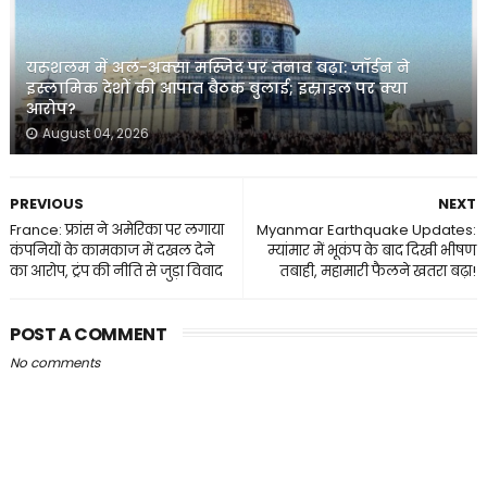
यरूशलम में अल-अक्सा मस्जिद पर तनाव बढ़ा: जॉर्डन ने
इस्लामिक देशों की आपात बैठक बुलाई; इस्राइल पर क्या
आरोप?
August 04, 2026
PREVIOUS
NEXT
France: फ्रांस ने अमेरिका पर लगाया
Myanmar Earthquake Updates:
कंपनियों के कामकाज में दखल देने
म्यांमार में भूकंप के बाद दिखी भीषण
का आरोप, ट्रंप की नीति से जुड़ा विवाद
तबाही, महामारी फैलने खतरा बढ़ा!
POST A COMMENT
No comments