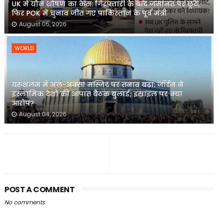
UK में यौन शोषण का केस: गिरफ्तारी के बाद जमानत पर छूटे,
फिर POK में चुनाव जीत गए पाकिस्तान के पूर्व मंत्री
August 05, 2026
WORLD
यरूशलम में अल-अक्सा मस्जिद पर तनाव बढ़ा: जॉर्डन ने
इस्लामिक देशों की आपात बैठक बुलाई; इस्राइल पर क्या
आरोप?
August 04, 2026
POST A COMMENT
No comments