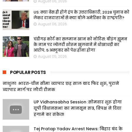
August 06, 2026
US: क्या वेंस ही होंगे ट्रंप के उत्तराधिकारी, 2028 चुनाव को
लेकर दानदाताओं से क्या बोले अमेरिका के राष्ट्रपति?
August 06, 2026
चंडीगढ़ कोर्ट का सलमान खान को नोटिस: बीइंग ह्यूमन
के नाम पर ज्वेलरी शोरूम खुलवाने में धोखाधड़ी का
आरोप; 5 अक्टूबर को पेश होना होगा
August 05, 2026
POPULAR POSTS
नाथुलाः भारत-चीन सीमा व्यापार छह साल बाद फिर शुरू, पुराने
व्यापार मार्ग पर लौटी रौनक
UP Vidhansabha Session :सोमवार शुरू होगा
यूपी विधानसभा का मानसून सत्र, विपक्ष ने दिया
हंगामे का संकेत!
Tej Pratap Yadav Arrest News: बिहार बंद के