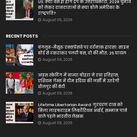
US: क्या वेंस ही होंगे ट्रंप के उत्तराधिकारी, 2028 चुनाव
को लेकर दानदाताओं से क्या बोले अमेरिका के
राष्ट्रपति?
August 06, 2026
RECENT POSTS
बंगलूरू-मैसूरु एक्सप्रेसवे पर दर्दनाक हादसा: साइन
बोर्ड से टकराकर पलटी बस, दो की मौत; 25 घायल
August 08, 2026
आइस स्केटिंग में वान्या बोहरा ने रचा इतिहास,
एशियन गेम्स में टीम इंडिया की जर्सी में उतरेंगी
धौलपुर की बेटी
August 08, 2026
Lifetime Libertarian Award: गुरचरण दास को
मिला लाइफटाइम लिबर्टेरियन अवॉर्ड, सम्मान पाने
वाले पहले भारतीय लेखक
August 08, 2026