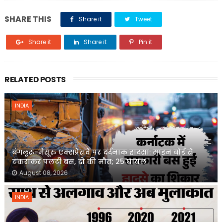
SHARE THIS
Share it
Tweet
Share it
Share it
Pin it
RELATED POSTS
INDIA
बंगलूरू-मैसूरु एक्सप्रेसवे पर दर्दनाक हादसा: साइन बोर्ड से
टकराकर पलटी बस, दो की मौत; 25 घायल
August 08, 2026
INDIA