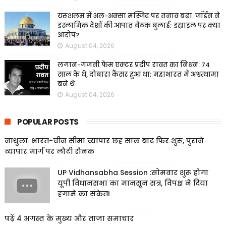
यरूशलम में अल-अक्सा मस्जिद पर तनाव बढ़ा: जॉर्डन ने
इस्लामिक देशों की आपात बैठक बुलाई; इस्राइल पर क्या
आरोप?
August 04, 2026
लगान-गजनी फेम एक्टर प्रदीप रावत का निधन: 74
साल के थे, दोबारा कैंसर हुआ था; महाभारत में अश्वत्थामा
बने थे
August 04, 2026
POPULAR POSTS
नाथुलाः भारत-चीन सीमा व्यापार छह साल बाद फिर शुरू, पुराने
व्यापार मार्ग पर लौटी रौनक
UP Vidhansabha Session :सोमवार शुरू होगा
यूपी विधानसभा का मानसून सत्र, विपक्ष ने दिया
हंगामे का संकेत!
पढ़ें 4 अगस्त के मुख्य और ताजा समाचार