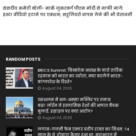
संसदीय कमेटी बोली- मार्क जुकरबर्ग पीएम मोदी से माफी मांगें:
इंस्टा वीडियो हटाने पर एक्शन; सहूलियतें वापस लेने की भी चेतावनी
RANDOM POSTS
BRICS Summit: बिम्सटेक अध्यक्ष के नाते तारिक
रहमान को भारत का न्योता, क्या बदलेंगे भारत-
बांग्लादेश के रिश्ते?
August 04, 2026
यरूशलम में अल-अक्सा मस्जिद पर तनाव
बढ़ा: जॉर्डन ने इस्लामिक देशों की आपात बैठक
बुलाई; इस्राइल पर क्या आरोप?
August 04, 2026
लगान-गजनी फेम एक्टर प्रदीप रावत का निधन: 74
साल के थे, दोबारा कैंसर हुआ था; महाभारत में