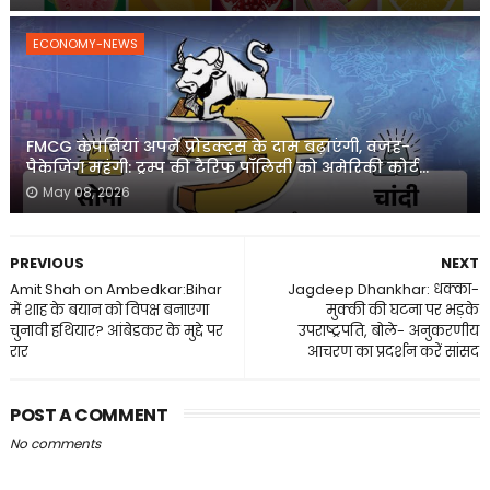
ECONOMY-NEWS
FMCG कंपनियां अपने प्रोडक्ट्स के दाम बढ़ाएंगी, वजह-
पैकेजिंग महंगी: ट्रम्प की टैरिफ पॉलिसी को अमेरिकी कोर्ट...
May 08, 2026
PREVIOUS
NEXT
Amit Shah on Ambedkar:Bihar
Jagdeep Dhankhar: धक्का-
में शाह के बयान को विपक्ष बनाएगा
मुक्की की घटना पर भड़के
चुनावी हथियार? आंबेडकर के मुद्दे पर
उपराष्ट्रपति, बोले- अनुकरणीय
रार
आचरण का प्रदर्शन करें सांसद
POST A COMMENT
No comments