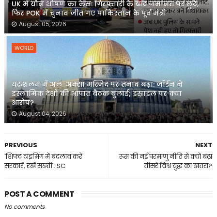
UK में यौन शोषण का केस: गिरफ्तारी के बाद जमानत पर छूटे,
फिर POK में चुनाव जीत गए पाकिस्तान के पूर्व मंत्री
August 05, 2026
WORLD
यरूशलम में अल-अक्सा मस्जिद पर तनाव बढ़ा: जॉर्डन ने
इस्लामिक देशों की आपात बैठक बुलाई; इस्राइल पर क्या
आरोप?
August 04, 2026
PREVIOUS
NEXT
'शिफ्ट टाइमिंग में बदलाव करें
रूस की नई परमाणु नीति से क्यों बढ़ा
सरकारें, रखें सख्ती': SC
तीसरे विश्व युद्ध का खतरा?
POST A COMMENT
No comments