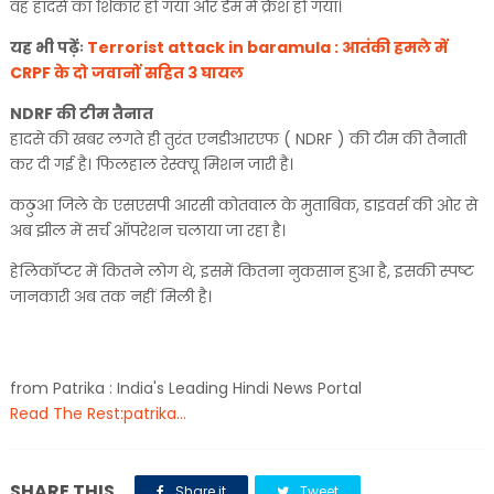
वह हादसे का शिकार हो गया और डैम में क्रैश हो गया।
यह भी पढ़ेंः
Terrorist attack in baramula : आतंकी हमले में
CRPF के दो जवानों सहित 3 घायल
NDRF की टीम तैनात
हादसे की खबर लगते ही तुरंत एनडीआरएफ ( NDRF ) की टीम की तैनाती
कर दी गई है। फिलहाल रेस्क्यू मिशन जारी है।
कठुआ जिले के एसएसपी आरसी कोतवाल के मुताबिक, डाइवर्स की ओर से
अब झील में सर्च ऑपरेशन चलाया जा रहा है।
हेलिकॉप्टर में कितने लोग थे, इसमें कितना नुकसान हुआ है, इसकी स्पष्ट
जानकारी अब तक नहीं मिली है।
from Patrika : India's Leading Hindi News Portal
Read The Rest:patrika...
SHARE THIS
Share it
Tweet