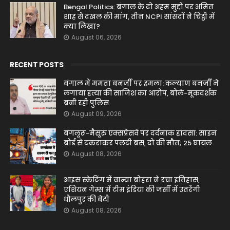
Bengal Politics: बंगाल के दो अहम मुद्दों पर अमित
शाह से दखल की मांग, तीन NCPI सांसदों ने चिट्ठी में
क्या लिखा?
August 06, 2026
RECENT POSTS
बंगाल में ममता बनर्जी पर हमला: कल्याण बनर्जी ने
लगाया हत्या की साजिश का आरोप, बोले-मूकदर्शक
बनी रही पुलिस
August 09, 2026
बंगलूरू-मैसूरु एक्सप्रेसवे पर दर्दनाक हादसा: साइन
बोर्ड से टकराकर पलटी बस, दो की मौत; 25 घायल
August 08, 2026
आइस स्केटिंग में वान्या बोहरा ने रचा इतिहास,
एशियन गेम्स में टीम इंडिया की जर्सी में उतरेंगी
धौलपुर की बेटी
August 08, 2026