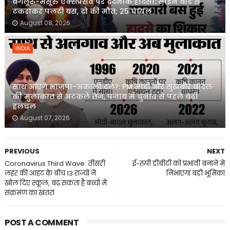
बंगलूरू-मैसूरु एक्सप्रेसवे पर दर्दनाक हादसा: साइन बोर्ड से
टकराकर पलटी बस, दो की मौत; 25 घायल
August 08, 2026
INDIA
साथ आएंगे भाजपा-अकाली दल?: PM मोदी और सुखबीर बादल
की मुलाकात से अटकलें तेज, पंजाब में चुनाव से पहले बढ़ी
हलचल
August 07, 2026
PREVIOUS
NEXT
Coronavirus Third Wave: तीसरी
ई-रुपी डीबीटी को प्रभावी बनाने में
लहर की आहट के बीच 13 राज्यों ने
निभाएगा बड़ी भूमिका
खोल दिए स्कूल, बढ़ सकता है बच्चों में
संक्रमण का खतरा
POST A COMMENT