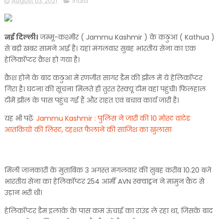
August 03, 2021
india
नई दिल्ली।
जम्मू-कश्मीर ( Jammu Kashmir ) के कठुआ ( Kathua )
से बड़ी खबर सामने आई है। यहां मंगलवार सुबह भारतीय सेना का एक
हेलिकॉप्टर क्रैश हो गया है।
क्रैश होने के बाद कठुआ में रणजीत सागर डैम की झील में ये हेलिकॉप्टर
गिरा है। घटना की सूचना मिलते ही तुरंत रेस्क्यू टीम वहां पहुंची। फिलहाल
टीमें झील के पास पहुंच गई हैं और राहत एवं बचाव कार्य जारी है।
यह भी पढ़ेंः
Jammu Kashmir : पुलिस ने जारी की 10 मोस्ट वांटेड
आतंकियों की लिस्ट, दहशत फैलाने की साजिश का खुलासा
मिली जानकारी के मुताबिक 3 अगस्त मंगलवार की सुबह करीब 10.20 बजे
भारतीय सेना का हेलिकॉप्टर 254 आर्मी AVN स्क्वाड्रन ने मामुन कैंट से
उड़ान भरी थी।
हेलिकॉप्टर डैम इलाके के पास कम ऊंचाई का राउंड ले रहा था, जिसके बाद