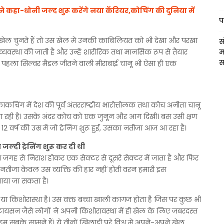
े कहा-धोनी जल्द शुरू करेंगे नया कॅरियर,कोचिंग की दुनिया में
प
 खेल चुनते हैं तो उस खेल में उनकी काबिलियत को भी देखा और परखा
स
व्यवस्था की जाती है और उन्हें शारीरिक तथा मानसिक रूप से तैयार
म
स
ए पहला सिल्वर मैडल जीतने वाली मीराबाई चानू भी ऐसा ही एक
कचिंग में देश की पूर्व अंतरराष्ट्रीय भारोत्तोलक तथा कोच अनीता चानू
ठे उठा रही है। उसके अंदर कोच को एक जुनून और आग दिखी। बस उसी क्षण
वर्ष की उम्र में जो ट्रेनिंग शुरू हुई, उसका नतीजा आज आ रहा है।
्दी ट्रेनिंग शुरू कर दी थी
ब जगह से निराश होकर एक सेक्टर से दूसरे सेक्टर में जाता है और फिर
ै। नतीजा केवल उस व्यक्ति की हार नहीं होती वरन हमारी इस
ाया जा सकता है।
या किशोरास्था है। उस वक्त बच्चा खाली कागज होता है जिस पर कुछ भी
यसन जैसे लोगों ने अपनी किशोरावस्था में ही खेल के लिए जबरदस्त
सबके सामने हैं। ये तीनों खिलाड़ी पूरे विश्व में अपने-अपने खेल