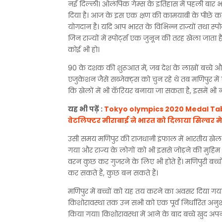
नई दिल्ली। ओलंपिक गेम्स के इतिहास में पहली बार 
दिया है। आज के इस एक क्षण की कामयाबी के पीछे कई
योगदान है। यदि आप भारत के विभिन्न राज्यों तथा स्पोर
जिन राज्यों में स्पोर्ट्स एक जुनून की तरह खेला जाता ह
कोई भी हो।
90 के दशक की शुरूआत में, जब देश के लाखों बच्चे औ
एजुकेशन जैसे सब्जेक्ट्स को चुन रहे थे तब मणिपुर म
कि खेलों में भी कॅरियर बनाया जा सकता है, इसमें भ
यह भी पढ़ें :
Tokyo olympics 2020 Medal Table :
वेटलिफ्टर मीराबाई ने भारत को दिलाया सिल्वर म
उसी समय मणिपुर की राजधानी इंफाल में भारतीय खेल प्रा
गया और राज्य के लोगों को भी इससे जोड़ने की मुहिम शुर
वरन कुछ कर गुजरने के लिए भी होते हैं। मणिपुरी बच्
कर सकते हैं, कुछ बन सकते हैं।
मणिपुर में बच्चों को यह तय करने का अवसर दिया ग
किशोरावस्था तक उन सभी को एक पूर्व निर्धारित अनुशास
किया गया। किशोरावस्था में आने के बाद बच्चे खुद अपना