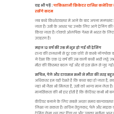
यह भी पढ़ें :
पाकिस्तानी क्रिकेटर दानिश कनेरिया न
रखेंगे कदम
जब बच्चे किशोरावस्था में आने के बाद अपना मनपसंद
जाता है। उसी के आधार पर उनके लिए आगे ट्रेनिंग की 
किया जाता है। टोक्यो ओलंपिक गेम्स में भारत के लि
उदाहरण है।
महज 12 वर्ष की उम्र में शुरू हो गई थी ट्रेनिंग
राज्य की राजधानी से दूर एक छोटे से कस्बे नोंगपोक का
ने देखा कि एक 12 वर्ष की उम्र वाली बच्ची भारी लट्
मीरा की किस्मत बदल गई और वो इस खेल से जुड़ गई। 12 
सचिन, पेले और टायसन सभी ने मीरा की तरह बहुत जल
अधिकतर हम यही देखते है कि बच्चा बड़ा हो जाता है, स
जहां भी जैसा भी मिलता है, उसी को भाग्य मान लेता ह
मानसिकता की भी हार होती है कि कॅरियर कभी भी बन
कॅरियर बनाने के लिए सबसे अच्छा समय बाल्यावस्था 
लिखा जा सकता है। सचिन तेंदुलकर, पेले और माइक टा
ट्रेनिंग लेना शुरू कर दिया था और उसका नतीजा आज हम 