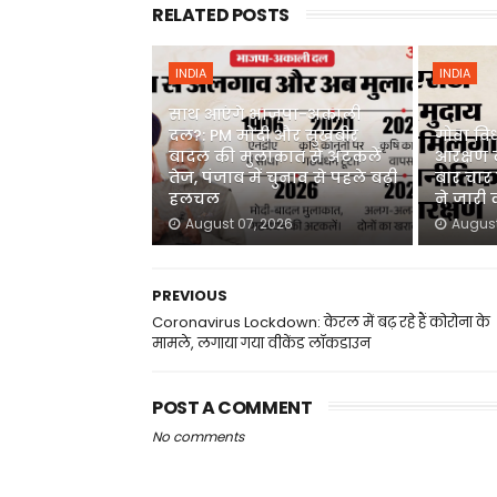
RELATED POSTS
INDIA
INDIA
साथ आएंगे भाजपा-अकाली
दल?: PM मोदी और सुखबीर
गोवा वि
बादल की मुलाकात से अटकलें
आरक्षण 
तेज, पंजाब में चुनाव से पहले बढ़ी
बार चार स
हलचल
ने जारी
August 07, 2026
August
PREVIOUS
Coronavirus Lockdown: केरल में बढ़ रहे हैं कोरोना के
मामले, लगाया गया वीकेंड लॉकडाउन
POST A COMMENT
No comments