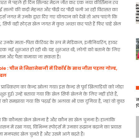
भारत ने पहले ही दिन सिल्वर मेडल जीत कर एक नया कीर्तिमान रच
 सालों की कड़ी मेहनत और पीढ़ी दर पीढ़ी चली आ रही विरासत का
्ट्स जगत में उनके द्वारा दिए गए योगदान को देखें तो आप पाएंगे कि
ै, सिर्फ वही स्टेट्स खेल जगत में कुछ अच्छा कर पाते हैं फिर चाहे खेल
र उनके माता-पिता कॅरियर के रूप में मेडिकल, इंजीनियरिंग, हायर
ें एक नई शुरूआत हो रही थी। यह शुरूआत थी, लोगों को बताने के लिए
ी नाम और पैसा कमाया जा सकता है।
 चीन ने निशानेबाजी में रिकॉर्ड के साथ जीता पहला गोल्ड,
ेडल
धिकरण का केन्द्र खोला गया। इस केन्द्र से पूर्व खिलाड़ियों को जोड़ा
ू हुई। उन्हें बताया गया कि खेल सिर्फ खेलने के लिए नहीं होते हैं,
न
चों को समझाया गया कि पढ़ाई के अलावा भी एक दुनिया है, जहां वो कुछ
फ
या कि कौनसा खेल खेलना है और कौन सा खेल चुनना है। हालांकि
न में रखा गया, विभिन्न स्पोर्ट्स में उनका रुझान बढ़ाने का प्रयास
 मनपसंद खेल चुनते हैं और उसमें आगे बढ़ते हैं।