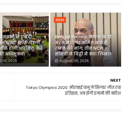
INDIA
धानसभा में एसटी
Bengal Politics: बंगाल के दो
का रास्ता साफ: पहली
अहम मुद्दों पर अमित शाह से
ीटें होंगी आरक्षित, केंद्र
दखल की मांग, तीन NCPI
 की अधिसूचना
सांसदों ने चिट्ठी में क्या लिखा?
 06, 2026
August 06, 2026
NEXT
Tokyo Olympics 2020: मीराबाई चानू ने सिल्वर जीत रचा
इतिहास, अब होगी इनामों की बारिश