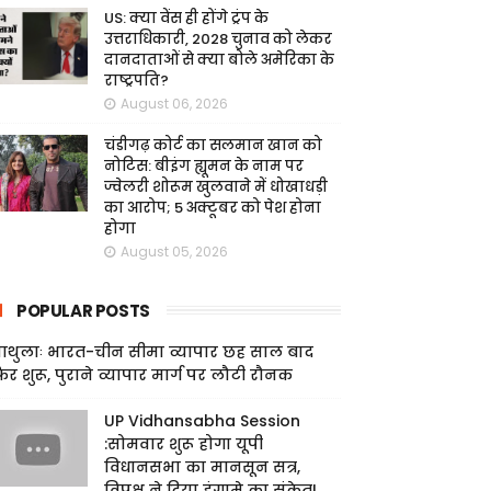
US: क्या वेंस ही होंगे ट्रंप के
उत्तराधिकारी, 2028 चुनाव को लेकर
दानदाताओं से क्या बोले अमेरिका के
राष्ट्रपति?
August 06, 2026
चंडीगढ़ कोर्ट का सलमान खान को
नोटिस: बीइंग ह्यूमन के नाम पर
ज्वेलरी शोरूम खुलवाने में धोखाधड़ी
का आरोप; 5 अक्टूबर को पेश होना
होगा
August 05, 2026
POPULAR POSTS
ाथुलाः भारत-चीन सीमा व्यापार छह साल बाद
िर शुरू, पुराने व्यापार मार्ग पर लौटी रौनक
UP Vidhansabha Session
:सोमवार शुरू होगा यूपी
विधानसभा का मानसून सत्र,
विपक्ष ने दिया हंगामे का संकेत!