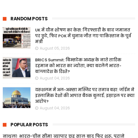
RANDOM POSTS
UK में यौन शोषण का केस: गिरफ्तारी के बाद जमानत
पर छूटे, फिर POK में चुनाव जीत गए पाकिस्तान के पूर्व
मंत्री
August 05, 2026
BRICS Summit: बिम्सटेक अध्यक्ष के नाते तारिक
रहमान को भारत का न्योता, क्या बदलेंगे भारत-
बांग्लादेश के रिश्ते?
August 04, 2026
यरूशलम में अल-अक्सा मस्जिद पर तनाव बढ़ा: जॉर्डन ने
इस्लामिक देशों की आपात बैठक बुलाई; इस्राइल पर क्या
आरोप?
August 04, 2026
POPULAR POSTS
नाथुलाः भारत-चीन सीमा व्यापार छह साल बाद फिर शुरू, पुराने