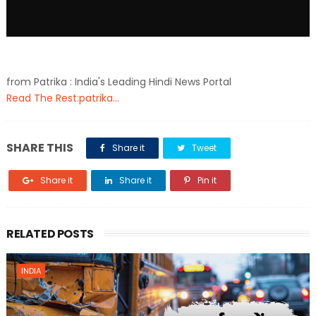
from Patrika : India's Leading Hindi News Portal
Read The Rest:patrika...
SHARE THIS
Share it
Tweet
Share it
Share it
Pin it
RELATED POSTS
INDIA