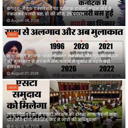
बंगलूरू-मैसूरु एक्सप्रेसवे पर दर्दनाक हादसा: साइन बोर्ड से
टकराकर पलटी बस, दो की मौत; 25 घायल
August 08, 2026
INDIA
साथ आएंगे भाजपा-अकाली दल?: PM मोदी और सुखबीर बादल
की मुलाकात से अटकलें तेज, पंजाब में चुनाव से पहले बढ़ी
हलचल
August 07, 2026
INDIA
गोवा विधानसभा में एसटी आरक्षण का रास्ता साफ: पहली बार
चार सीटें होंगी आरक्षित, केंद्र ने जारी की अधिसूचना
August 06, 2026