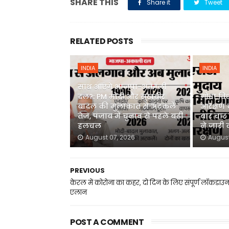
SHARE THIS
Share it
Tweet
RELATED POSTS
INDIA
INDIA
साथ आएंगे भाजपा-अकाली
दल?: PM मोदी और सुखबीर
गोवा वि
बादल की मुलाकात से अटकलें
आरक्षण 
तेज, पंजाब में चुनाव से पहले बढ़ी
बार चार स
हलचल
ने जारी
August 07, 2026
August
PREVIOUS
केरल में कोरोना का कहर, दो दिन के लिए संपूर्ण लॉकडाउ
एलान
POST A COMMENT