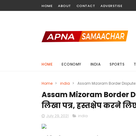
HOME
ABOUT
CONTACT
ADVERSTISE
HOME
ECONOMY
INDIA
SPORTS
Home
>
india
>
Assam Mizoram Border Dispute: मिज
Assam Mizoram Border Dis
लिखा पत्र, हस्तक्षेप करने ल
July 29, 2021
india