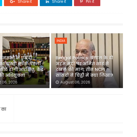
Share it
Share it
Pin it
INDIA
धानसभा में एसटी
Bengal Politics: बंगाल के दो
का रास्ता साफ: पहली
अहम मुद्दों पर अमित शाह से
ीटें होंगी आरक्षित, केंद्र
दखल की मांग, तीन NCPI
 की अधिसूचना
सांसदों ने चिट्ठी में क्या लिखा?
 06, 2026
August 06, 2026
न का