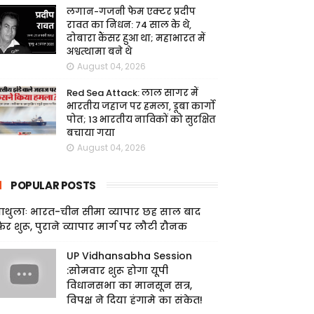
लगान-गजनी फेम एक्टर प्रदीप
रावत का निधन: 74 साल के थे,
दोबारा कैंसर हुआ था; महाभारत में
अश्वत्थामा बने थे
August 04, 2026
Red Sea Attack: लाल सागर में
भारतीय जहाज पर हमला, डूबा कार्गो
पोत; 13 भारतीय नाविकों को सुरक्षित
बचाया गया
August 04, 2026
POPULAR POSTS
ाथुलाः भारत-चीन सीमा व्यापार छह साल बाद
िर शुरू, पुराने व्यापार मार्ग पर लौटी रौनक
UP Vidhansabha Session
:सोमवार शुरू होगा यूपी
विधानसभा का मानसून सत्र,
विपक्ष ने दिया हंगामे का संकेत!