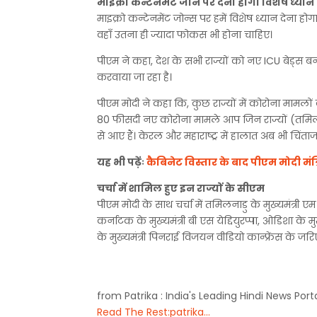
माइक्रो कन्टेनमेंट जोन पर देना होगा विशेष ध्यान
माइक्रो कन्टेनमेंट जोन्स पर हमें विशेष ध्यान देना होगा।
वहाँ उतना ही ज्यादा फोकस भी होना चाहिए।
पीएम ने कहा, देश के सभी राज्यों को नए ICU बेड्स बन
करवाया जा रहा है।
पीएम मोदी ने कहा कि, कुछ राज्यों में कोरोना मामलों
80 फीसदी नए कोरोना मामले आप जिन राज्यों (तमिलनाडु, आं
से आए हैं। केरल और महाराष्ट्र में हालात अब भी चिंताज
यह भी पढ़ेंः
कैबिनेट विस्तार के बाद पीएम मोदी मंत
चर्चा में शामिल हुए इन राज्यों के सीएम
पीएम मोदी के साथ चर्चा में तमिलनाडु के मुख्यमंत्री एम 
कर्नाटक के मुख्यमंत्री बी एस येद्दियुरप्पा, ओडिशा के 
के मुख्यमंत्री पिनराई विजयन वीडियो कान्फ्रेंस के जर
from Patrika : India's Leading Hindi News Port
Read The Rest:patrika...