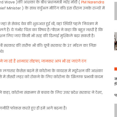
Wave )की आशंका के बीच प्रधानमंत्री नरेंद्र मोदी (
PM Narendra
 Chief Minister ) के साथ वर्चुअल मीटिंग की। इस दौरान उनके राज्यों में
हां से सेकंड वेव की शुरुआत हुई थी, वहां स्थिति पहले नियंत्रण में
गे हैं। ये गंभीर चिंता का विषय है। पीएम ने कहा कि बहुत जरूरी है कि
त एक्शन लिए जाएं किसी भी तरह की ढिलाई मुश्किलें बढ़ा सकती है।
ने यूपी सरकार की तारीफ भी की। यूपी सरकार के 3T मॉडल का जिक्र
थे।
ने जा रहे हैं शानदार तोहफा, जानकर आप भी रह जाएंगे दंग
तक लगातार केसेस बढ़ने से कोरोना के वायरस में म्यूटेशन की आशंका
। ऐसे में तीसरी लहर को रोकने के लिए कोरोना के खिलाफ प्रभावी कदम
न
फ
 कहा, कोरोना संक्रमण से बचाव के लिए उत्तर प्रदेश सरकार ने टेस्ट,
प
 रणनीति फोकस करते हुए ही हमें आगे बढ़ना है।