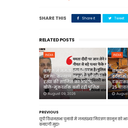
SHARE THIS
Share it
Tweet
RELATED POSTS
INDIA
INDIA
बंगाल में ममता बनर्जी पर
बंगलूरू-
हमला: कल्याण बनर्जी ने लगाया
दर्दनाक 
हत्या की साजिश का आरोप,
टकराकर 
बोले-मूकदर्शक बनी रही पुलिस
25 घाय
August 09, 2026
August
PREVIOUS
यूपी विधानसभा चुनावों में जनसंख्या नियंत्रण कानून को भ
बनाएगी मुद्दा!