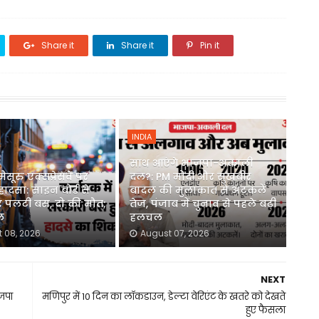
Share it
Share it
Pin it
INDIA
साथ आएंगे भाजपा-अकाली
मैसूरु एक्सप्रेसवे पर
दल?: PM मोदी और सुखबीर
हादसा: साइन बोर्ड से
बादल की मुलाकात से अटकलें
पलटी बस, दो की मौत;
तेज, पंजाब में चुनाव से पहले बढ़ी
ल
हलचल
 08, 2026
August 07, 2026
NEXT
ाजपा
मणिपुर में 10 दिन का लॉकडाउन, डेल्टा वेरिएंट के खतरे को देखते
हुए फैसला