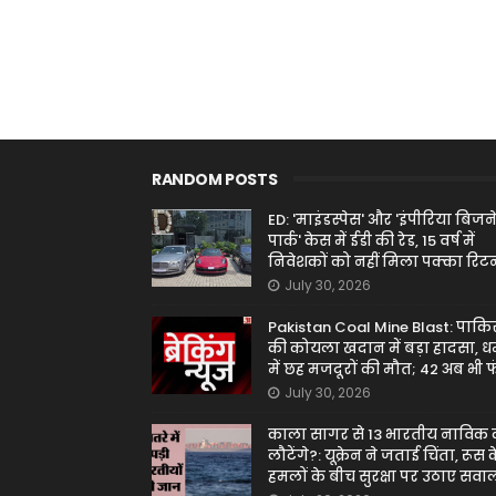
RANDOM POSTS
ED: 'माइंडस्पेस' और 'इंपीरिया बिजन
पार्क' केस में ईडी की रेड, 15 वर्ष में
निवेशकों को नहीं मिला पक्का रिटर्
July 30, 2026
Pakistan Coal Mine Blast: पाकि
की कोयला खदान में बड़ा हादसा, ध
में छह मजदूरों की मौत; 42 अब भी फ
July 30, 2026
काला सागर से 13 भारतीय नाविक
लौटेंगे?: यूक्रेन ने जताई चिंता, रूस 
हमलों के बीच सुरक्षा पर उठाए सवा