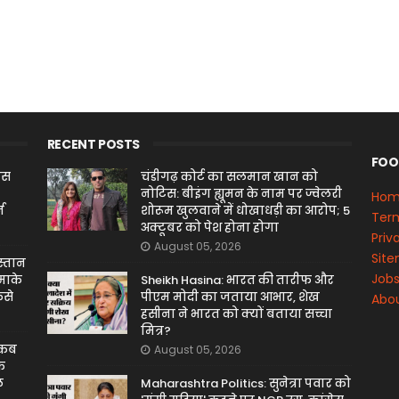
RECENT POSTS
FOO
ेस
चंडीगढ़ कोर्ट का सलमान खान को
नोटिस: बीइंग ह्यूमन के नाम पर ज्वेलरी
Ho
न
शोरूम खुलवाने में धोखाधड़ी का आरोप; 5
Term
अक्टूबर को पेश होना होगा
Priv
August 05, 2026
Sit
स्तान
Job
माके
Sheikh Hasina: भारत की तारीफ और
ंसे
पीएम मोदी का जताया आभार, शेख
Abou
हसीना ने भारत को क्यों बताया सच्चा
मित्र?
 कब
August 05, 2026
के
ल
Maharashtra Politics: सुनेत्रा पवार को