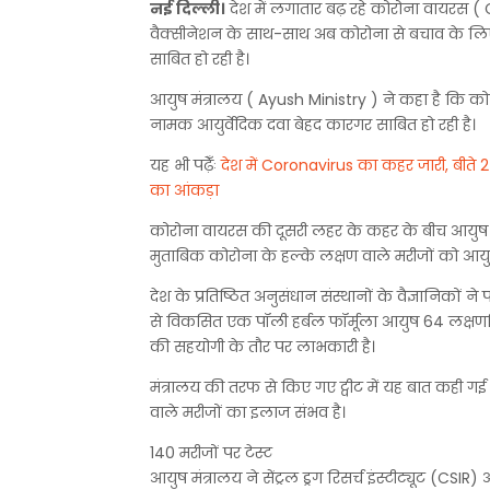
नई दिल्ली।
देश में लगातार बढ़ रहे कोरोना वायरस 
वैक्सीनेशन के साथ-साथ अब कोरोना से बचाव के लिए 
साबित हो रही है।
आयुष मंत्रालय ( Ayush Ministry ) ने कहा है कि को
नामक आयुर्वेदिक दवा बेहद कारगर साबित हो रही है।
यह भी पढ़ेँः
देश में Coronavirus का कहर जारी, बीते 
का आंकड़ा
कोरोना वायरस की दूसरी लहर के कहर के बीच आयुष मंत्
मुताबिक कोरोना के हल्के लक्षण वाले मरीजों को आयु
देश के प्रतिष्ठित अनुसंधान संस्थानों के वैज्ञानिकों 
से विकसित एक पॉली हर्बल फॉर्मूला आयुष 64 लक्ष
की सहयोगी के तौर पर लाभकारी है।
मंत्रालय की तरफ से किए गए ट्वीट में यह बात कही
वाले मरीजों का इलाज संभव है।
140 मरीजों पर टेस्ट
आयुष मंत्रालय ने सेंट्रल ड्रग रिसर्च इंस्टीट्यूट (