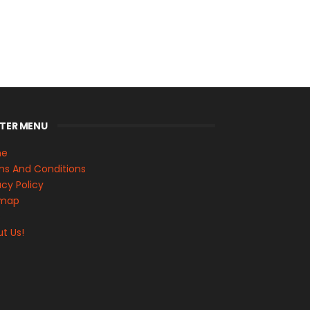
TER MENU
me
s And Conditions
acy Policy
emap
s
t Us!