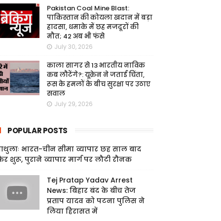
Pakistan Coal Mine Blast:
पाकिस्तान की कोयला खदान में बड़ा
हादसा, धमाके में छह मजदूरों की
मौत; 42 अब भी फंसे
July 30, 2026
काला सागर से 13 भारतीय नाविक
कब लौटेंगे?: यूक्रेन ने जताई चिंता,
रूस के हमलों के बीच सुरक्षा पर उठाए
सवाल
July 29, 2026
POPULAR POSTS
ाथुलाः भारत-चीन सीमा व्यापार छह साल बाद
िर शुरू, पुराने व्यापार मार्ग पर लौटी रौनक
Tej Pratap Yadav Arrest
News: बिहार बंद के बीच तेज
प्रताप यादव को पटना पुलिस ने
लिया हिरासत में