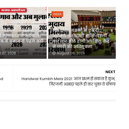
INDIA
ंगे भाजपा-अकाली
 मोदी और सुखबीर
गोवा विधानसभा में एसटी
 मुलाकात से अटकलें
आरक्षण का रास्ता साफ: पहली
ाब में चुनाव से पहले बढ़ी
बार चार सीटें होंगी आरक्षित, केंद्र
ने जारी की अधिसूचना
 07, 2026
August 06, 2026
NEXT
nd
Haridwar Kumbh Mela 2021: आज खत्म हो सकता है कुंभ,
निरंजनी अखाड़ा पहले ही कर चुका ये घोषणा