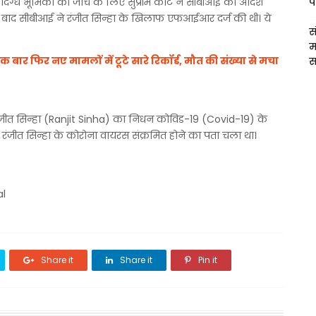
दिग्ध भूमिका की जांच के लिए सुप्रीम कोर्ट ने सीबीआई को आदेश
प
ीने बाद सीबीआई ने रंजीत सिन्हा के खिलाफ एफआईआर दर्ज की थी। ये
स
म
क बार फिर नए मामलों में टूटे सारे रिकॉर्ड, मौत की संख्या से मचा
स
 रंजीत सिन्हा (Ranjit Sinha) का निधन कोविड-19 (Covid-19) के
रंजीत सिन्हा के कोरोना वायरस संक्रमित होने का पता चला था।
al
Share it
Share it
Pin it