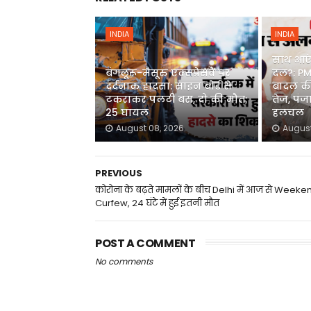
INDIA
INDIA
साथ आए
बंगलूरू-मैसूरु एक्सप्रेसवे पर
दल?: PM
दर्दनाक हादसा: साइन बोर्ड से
बादल की
टकराकर पलटी बस, दो की मौत;
तेज, पंज
25 घायल
हलचल
August 08, 2026
August
PREVIOUS
कोरोना के बढ़ते मामलों के बीच Delhi में आज से Weeke
Curfew, 24 घंटे में हुई इतनी मौत
POST A COMMENT
No comments