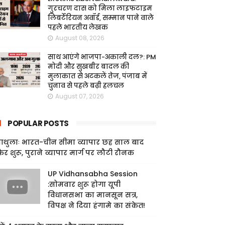
गुरचरण दास को मिला लाइफटाइम
लिबर्टेरियन अवॉर्ड, सम्मान पाने वाले
पहले भारतीय लेखक
August 08, 2026
साथ आएंगे भाजपा-अकाली दल?: PM
मोदी और सुखबीर बादल की
मुलाकात से अटकलें तेज, पंजाब में
चुनाव से पहले बढ़ी हलचल
August 07, 2026
POPULAR POSTS
ाथुलाः भारत-चीन सीमा व्यापार छह साल बाद
िर शुरू, पुराने व्यापार मार्ग पर लौटी रौनक
UP Vidhansabha Session
:सोमवार शुरू होगा यूपी
विधानसभा का मानसून सत्र,
विपक्ष ने दिया हंगामे का संकेत!