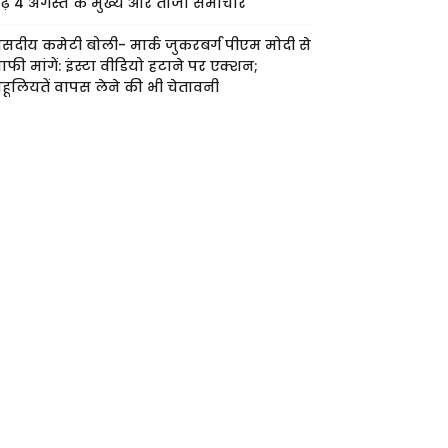
ढ़ें 4 अगस्त के मुख्य और ताजा समाचार
ंसदीय कमेटी बोली- मार्क जुकरबर्ग पीएम मोदी से
ाफी मांगें: इंस्टा वीडियो हटाने पर एक्शन;
हूलियतें वापस लेने की भी चेतावनी