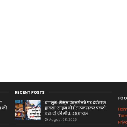
RECENT POSTS
FOO
चा
बंगलूरू-मैसूरु एक्सप्रेसवे पर दर्दनाक
ा की
हादसा: साइन बोर्ड से टकराकर पलटी
Ho
बस, दो की मौत; 25 घायल
Term
August 08, 2026
Priv