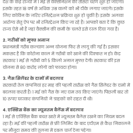
देश के कई राज्यों में 1 मई से वैक्सीनेशन की तीसरा चरण शुरू हो जाएगा।
इसके तहत 18 वर्ष से अधिक उम्र वालों को भी टीके लगाए जाएंगे। इसके
लिए कोविन के जरिए रजिस्ट्रेशन प्रक्रिया शुरू हो चुकी है। इसके अलावा
आरोग्य सेतु ऐप पर भी रजिस्ट्रेशन किए जा रहे हैं। आपको बता दें कि कुछ
राज्य ऐसे भी हैं जहां वैक्सीन की कमी के चलते इसे टाल दिया गया है।
2. गरीबों को मुफ्त अनाज
प्रधानमंत्री गरीब कल्याण अन्न योजना फिर से लागू की गई है। इसका
मकसद है कि कोरोना काल में गरीबों को खाने की दिक्कत न हो। केंद्र
सरकार 1 मई से गरीबों को 5 किलो अनाज मुफ्त देगी। सरकार की इस
योजना से 80 करोड़ लोगों को फायदा होगा।
3. गैस सिलेंडर के दामों में बदलाव
सरकारी तेल कंपनियां हर माह की पहली तारीख को गैस सिलेंडर के दामों में
बदलाव करती हैं। 1 मई को गैस के नए दाम तय किए जाएंगे। पिछली बार तो
10 रुपए घटाकर कंपनियों ने ग्राहकों को राहत दी थी।
4. एक्सिस बैंक का न्यूनतम बैलेंस में बदलाव
1 मई से एक्सिस बैंक बचत खाते में न्यूनतम बैलेंस रखने का नियम बदल
रहा है। मई की पहली तारीख से फ्री लिमिट के बाद एटीएम से कैश निकालने
पर मौजूदा समय की तुलना में डबल चार्ज देना पड़ेगा।