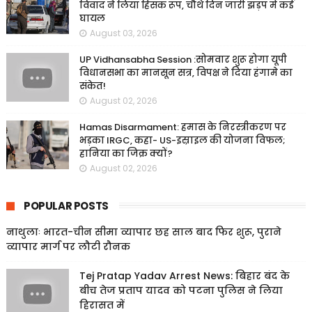
विवाद ने लिया हिंसक रूप, चौथे दिन जारी झड़प में कई
घायल
August 03, 2026
UP Vidhansabha Session :सोमवार शुरू होगा यूपी
विधानसभा का मानसून सत्र, विपक्ष ने दिया हंगामे का
संकेत!
August 02, 2026
Hamas Disarmament: हमास के निरस्त्रीकरण पर
भड़का IRGC, कहा- US-इस्राइल की योजना विफल;
हानिया का जिक्र क्यों?
August 02, 2026
POPULAR POSTS
नाथुलाः भारत-चीन सीमा व्यापार छह साल बाद फिर शुरू, पुराने
व्यापार मार्ग पर लौटी रौनक
Tej Pratap Yadav Arrest News: बिहार बंद के
बीच तेज प्रताप यादव को पटना पुलिस ने लिया
हिरासत में