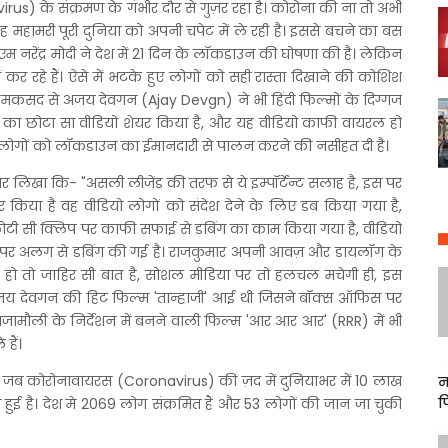
us) के संक्रमण के गंभीर दौर से गुज़र रहा है। कोरोना की ना तो अभी
यह महामरी पूरी दुनिया को अपनी चपेट में ले रही है। इससे बचने का बस
एम नरेंद्र मोदी ने देश में 21 दिन के लॉकडाउन की घोषणा की है। लेकिन
र रहे हैं। ऐसे में भटके हुए लोगों को सही रास्ता दिखाने की कोशिश
सी मकसद से अजय देवगन (Ajay Devgn) ने भी हिंदी फिल्मों के दिग्गज
 छोटा सा वीडियो शेयर किया है, और यह वीडियो काफी वायरल हो
े लोगों को लॉकडाउन का ईमानदारी से पालन करने की नसीहत दी है।
 लिखा कि- "असली लीजेंड की तरफ से ये इम्पॉर्टेन्ट सलाह है, इस पर
यर किया है वह वीडियो लोगों को संदेश देने के लिए डब किया गया है,
टी सी क्लिप पर काफी सफाई से डबिंग का काम किया गया है, वीडियो
ीन पर अलग से डबिंग की गई है। राजकुमार अपनी आवज़ और डायलॉग के
हो तो जाहिर सी बात है, सोशल मीडिया पर तो हलचल मचेगी ही, इस
ं अजय देवगन की हिट फिल्म 'तान्हाजी' आई थी जिसने बॉक्स ऑफिस पर
ामौली के निर्देशन में बनने वाली फिल्म 'आर आर आर' (RRR) में भी
हैं।
है जब कोरोनावायरस (Coronavirus) की ज़द में दुनियाभर में 10 लाख
न
फ
 हुई है। देश मे 2069 लोग संक्रमित हैं और 53 लोगों की जान जा चुकी