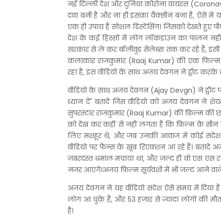
नई दिल्ली देश और दुनिया कोरोना वायरस (Coronavir
दवा बनी है और ना ही इसका वैक्सीन बना है, ऐसे में 
एक ही उपाय है सोशल डिस्टेंसिंग। जिसको देखते हुए पी
देश के कई हिस्सों में लोग लॉकडाउन का पालन नहीं क
सरकार से ले कर बॉलीवुड सेलेब्स तक कर रहे हैं, इ
कलाकार राजकुमार (Raaj Kumar) की एक फिल्म का
रहा है, इस वीडियो के साथ अजय देवगन ने ट्वीट करक
वीडियो के साथ अजय देवगन (Ajay Devgn) ने ट्वीट पर
ध्यान दें" बतादें जिस वीडियो को अजय देवगन ने शे
सुपरस्टार राजकुमार (Raaj Kumar) की फ़िल्म की छो
को देख कर कहीं से नहीं लगता है कि फ़िल्म के स
लिए मशहूर थे, और जब उनकी आवाज में कोई संदेश 
वीडियो पर फैन्स के खूब रिएक्शन आ रहे हैं। बतादे
ज़बरदस्त धमाल मचाया था, और जल्द ही वो एस एस राज
नजर आएंगे।अजय फिल्म सूर्यवंशी में भी जल्द आने वाले 
अजय देवगन ने यह वीडियो संदेश ऐसे समय में दिया 
लोग आ चुके हैं, और 53 हज़ार से ज़्यादा लोगों की मौत
है।