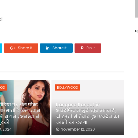
al
प
Share it
Share it
Pin it
OOD
BOLLYWOOD
डिया पर रील पोस्ट
Kangana Ranaut के
 शरमाती हैं किंग खान
आउटफिट ने लूटी खूब वाहवाही,
ी सुहाना, अनन्या ने
दो हफ्तों में तैयार हुआ एक्ट्रेस का
चुटकी
लाखों का लहंगा
3, 2024
November 12, 2020