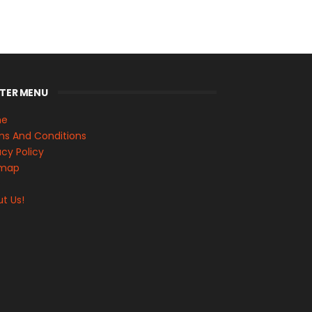
TER MENU
me
s And Conditions
acy Policy
emap
s
t Us!