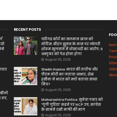
RECENT POSTS
FOO
्ग
चंडीगढ़ कोर्ट का सलमान खान को
ियो
नोटिस: बीइंग ह्यूमन के नाम पर ज्वेलरी
Ho
ेने
शोरूम खुलवाने में धोखाधड़ी का आरोप; 5
Term
अक्टूबर को पेश होना होगा
Priv
August 05, 2026
Sit
Job
माचार
Sheikh Hasina: भारत की तारीफ और
पीएम मोदी का जताया आभार, शेख
Abou
हसीना ने भारत को क्यों बताया सच्चा
मित्र?
August 05, 2026
बीलों
 रूप,
Maharashtra Politics: सुनेत्रा पवार को
'गूंगी गुड़िया' कहने पर NCP उग्र, कांग्रेस
के सामने रखी माफी की मांग
August 05, 2026