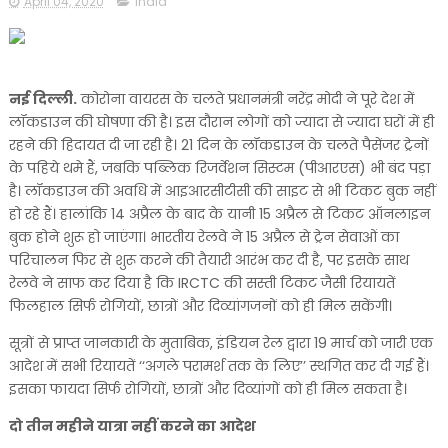
April 04, 2020
india
नई दिल्ली.
कोरोना वायरस के चलते प्रधानमंत्री नरेंद्र मोदी ने पूरे देश में
लॉकडाउन की घोषणा की है। इस दौरान लोगों को ज्यादा से ज्यादा घरों में ही
रहने की हिदायत दी जा रही है। 21 दिन के लॉकडाउन के चलते पैसेंजर ट्रेनों
के पहिये थमे हैं, जबकि पब्लिक रिजर्वेशन सिस्टम (पीआरएस) भी बंद पड़ा
है। लॉकडाउन की अवधि में आइआरसीटीसी की साइट से भी टिकट बुक नहीं
हो रहे हैं। हालांकि 14 अप्रैल के बाद के यानी 15 अप्रैल से टिकट ऑनलाइन
बुक होने शुरू हो जाएंगा। भारतीय रेलवे ने 15 अप्रैल से ट्रेन सेवाओं का
परिचालन फिर से शुरू करने की तैयारी आरंभ कर दी है, पर इसके साथ
रेलवे ने साफ कर दिया है कि IRCTC की सस्ती टिकट जैसी रियायतें
फिलहाल सिर्फ रोगियों, छात्रों और दिव्यांगजनों को ही मिल सकेंगी।
सूत्रों से प्राप्त जानकारी के मुताबिक, इंडियन रेल द्वारा 19 मार्च को जारी एक
आदेश में सभी रियायतें ‘‘अगले परामर्श तक के लिए’’ स्थगित कर दी गई हैं।
इसका फायदा सिर्फ रोगियों, छात्रों और दिव्यांगों को ही मिल सकता है।
दो तीन महीने यात्रा नहीं करने का आदेश