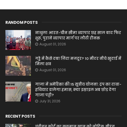
RANDOM POSTS
नाथुलाः भारत-चीन सीमा व्यापार छह साल बाद फिर
शुरू, पुराने व्यापार मार्ग पर लौटी रौनक
August 01, 2026
गड्ढे में कैसे दबा ज़िंदा मजदूर? 10 मीटर नीचे खुदाई में
मिला शव
August 01, 2026
गाजा में अमेरिका की 15 सूत्रीय योजना: ट्रंप का दावा-
हथियार डालेगा हमास, क्या इस्राइल अब छोड़ देगा
गाजा पट्टी?
July 31, 2026
RECENT POSTS
चंडीगढ़ कोर्ट का सलमान खान को नोटिस: बीइंग