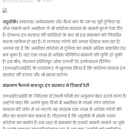
March 29, 2020
world
न्यूयॉर्क।
ताकतवर अर्थव्यवस्था और सैन्य बल के दम पर पूरी दुनिया पर
धौंस जमाने वाले अमरीका ने भी कोरोना वायरस के सामने घुटने टेक दिए
हैं। डोनाल्ड ट्रंप सरकार की कोशिशों के बाद भी इस संक्रमण को नियंत्रित
करना कठिन हो रहा है। ये लगातार लोगों को अपना शिकार बना रहा है।
आलम यह है कि अमरीका कोरोना से दुनिया का सबसे अधिक संक्रमित देश
बन चुका है। यहां एक लाख से अधिक पॉजिटिव मामलों की पुष्टि हो चुकी
है। इस बीच, नेशनल इंस्टिट्यूट ऑफ एलर्जी ऐंड इन्फेक्शन डिजिज
(एनआईएआईडी) के डायरेक्टर ने खुलासा किया है कि कोरोना वायरस ट्रंप
सरकार की हालत और भी खराब करेगा।
संक्रमण फैलने बावजूद ट्रंप सरकार ने दिखाई देरी
एनआईएआईडी के निदेशक डॉ.एंथनी फौसी का अनुमान बेहद डराने वाला है।
उन्होंने कहा कि अगले कुछ दिनों में अमरीका में लाखों लोग कोरोना
वायरस की चपेट में आ जाएंगे। यह वायरस एक लाख से अधिक लोगों की
मौत का कारण बन सकता है। गौरतलब है कि न्यूयॉर्क में सबसे ज्यादा
कोरोना का प्रकोप है। इस शहर में संक्रमण के हजारों मामले सामने आ चुके