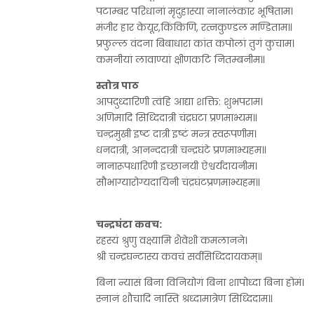
पटाम्बर परिधानां मृदुहास्या नानालंकार भूषिताम।
मंजीर हार केयूर,किंकिणि, रत्नकुण्डल मण्डिताम॥
प्रफुल्ल वंदना बिबाधारा कांत कपोलां तुगं कुचाम।
कमनीयां लावाण्यां क्षीणकटि नितम्बनीम॥
स्तोत्र पाठ
आपदुध्दारिणी त्वंहि आद्या शक्ति: शुभपराम।
अणिमादि सिध्दिदात्री चंद्रघटा प्रणमाभ्यम॥
चन्द्रमुखी इष्ट दात्री इष्टं मन्त्र स्वरूपणीम।
धनदात्री, आनन्ददात्री चन्द्रघंटे प्रणमाभ्यहम॥
नानारूपधारिणी इच्छानयी ऐश्वर्यदायनीम।
सौभाग्यारोग्यदायिनी चंद्रघंटप्रणमाभ्यहम॥
चन्द्रघंटा कवच:
रहस्यं श्रुणु वक्ष्यामि शैवेशी कमलानने।
श्री चन्द्रघन्टास्य कवचं सर्वसिध्दिदायकम्॥
बिना न्यासं बिना विनियोगं बिना शापोध्दा बिना होमं।
स्नानं शौचादि नास्ति श्रध्दामात्रेण सिध्दिदाम॥