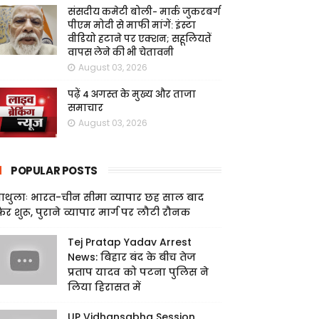
संसदीय कमेटी बोली- मार्क जुकरबर्ग
पीएम मोदी से माफी मांगें: इंस्टा
वीडियो हटाने पर एक्शन; सहूलियतें
वापस लेने की भी चेतावनी
August 03, 2026
पढ़ें 4 अगस्त के मुख्य और ताजा
समाचार
August 03, 2026
POPULAR POSTS
ाथुलाः भारत-चीन सीमा व्यापार छह साल बाद
िर शुरू, पुराने व्यापार मार्ग पर लौटी रौनक
Tej Pratap Yadav Arrest
News: बिहार बंद के बीच तेज
प्रताप यादव को पटना पुलिस ने
लिया हिरासत में
UP Vidhansabha Session