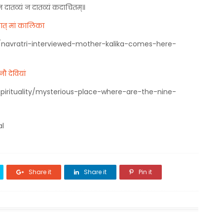
दातव्यं न दातव्यं कदाचितम्॥
्षात् मां कालिका
नौ देवियां
al
Share it
Share it
Pin it