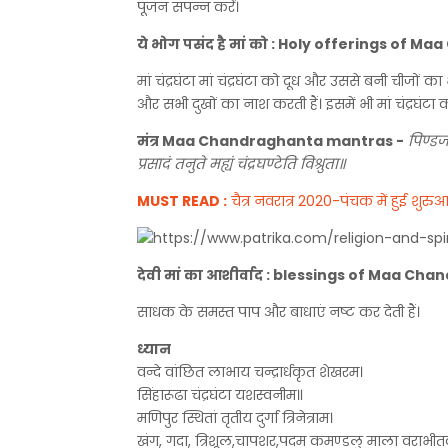
पूजन संपन्न करें।
ये भोग पसंद है मां को : Holy offerings of 
मां चंद्रघंटा मां चंद्रघंटा को दूध और उससे बनी चीजों
और सभी दुखों का नाश करती हैं। इसमें भी मां चंद्रघं
मंत्र Maa Chandraghanta mantras -
पिण्डजप
प्रसादं तनुते मह्यं चंद्रघण्टेति विश्रुता॥
MUST READ :
चैत्र नवरात्र 2020-पंचक में हुई शुरु
देवी मां का आशीर्वाद : blessings of Maa Ch
साधक के समस्त पाप और बाधाएं नष्ट कर देती हैं।
ध्यान
वन्दे वांछित लाभाय चन्द्रार्धकृत शेखरम।
सिंहारूढा चंद्रघंटा यशस्वनीम॥
मणिपुर स्थितां तृतीय दुर्गा त्रिनेत्राम।
खंग, गदा, त्रिशूल,चापशर,पदम कमण्डलु माला वराभी