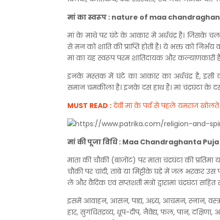
मां का स्वरूप : nature of maa chandragha
मां के माथे पर घंटे के आकार में अर्धचंद्र है। जिसक
से मन को शांति की प्राप्ति होती है। ये भक्त को निर्भ
मां का यह स्वरूप परम शांतिदायक और कल्याणकारी है
इनके मस्तक में घंटे का आकार का अर्धचंद्र है, इसी का
समान चमकीला है। इनके दस हाथ हैं। मां चंद्रघंटा के दस 
MUST READ :
देवी मां के पर्व से पहले यमराज खोलते 
मां की पूजा विधि : Maa Chandraghanta Puja
माता की चौकी (बाजोट) पर माता चंद्रघंटा की प्रतिमा या
चौकी पर चांदी, तांबे या मिट्टीके घड़े में जल भरक
लें और वैदिक एवं सप्तशती मंत्रों द्वारामां चंद्रघंटा स
इसमें आवाहन, आसन, पाद्य, अध्र्य, आचमन, स्नान, वस्त्र, सौ
हार, सुगंधितद्रव्य, धूप-दीप, नैवेद्य, फल, पान, दक्षिणा, 