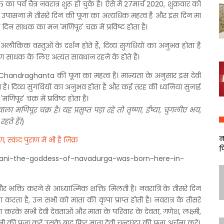
 का पर्व चैत्र नवरात्र शुरू हो चुके है। ऐसे में 27मार्च 2020, शुक्रवार को
रात्रि उपासना में तीसरे दिन की पूजा का अत्यधिक महत्व है और इस दिन मा
दिन साधक का मन 'मणिपूर' चक्र में प्रविष्ट होता है।
े अलौकिक वस्तुओं के दर्शन होते हैं, दिव्य सुगंधियों का अनुभव होता है
क्षण साधक के लिए अत्यंत सावधान रहने के होते हैं।
Maa Chandraghanta की पूजा का महत्व है। मान्यता के अनुसार इस देवी
ैं। दिव्य सुगंधियों का अनुभव होता है और कई तरह की ध्वनियां सुनाई
पूर' चक्र में प्रविष्ट होता है।
 मणिपूर चक्र है। यह प्रसुप्त पड़ा रहे तो तृष्णा, ईष्या, चुगलीए भय,
ते हैं।
)
न
स्कंद पुराण में भी है जिक्र
फ
 और भक्ति करने से आध्यात्मिक शक्ति मिलती है। नवरात्रि के तीसरे दिन
ना करता है, उन सभी को माता की कृपा प्राप्त होती है। नवरात्र के तीसरे
रके सभी देवी देवताओं और माता के परिवार के देवता, गणेश, लक्ष्मी,
की पूजा करें उसके बाद फिर माता देवी चन्द्रघंटा की पूजा अर्चना करें।