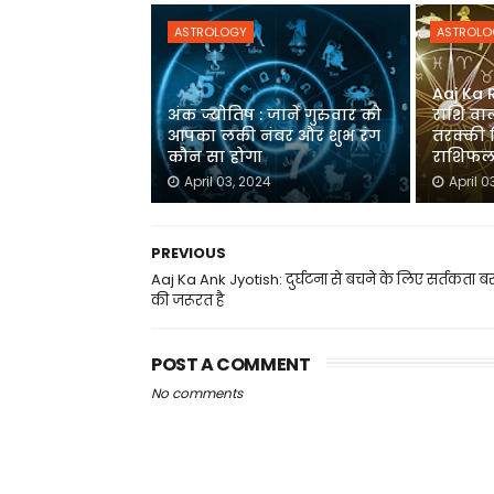
ASTROLOGY
ASTROLO
Aaj Ka R
अंक ज्योतिष : जानें गुरुवार को
राशि वाल
आपका लकी नंबर और शुभ रंग
तरक्की म
कौन सा होगा
राशिफ
April 03, 2024
April 0
PREVIOUS
Aaj Ka Ank Jyotish: दुर्घटना से बचने के लिए सर्तकता ब
की जरूरत है
POST A COMMENT
No comments