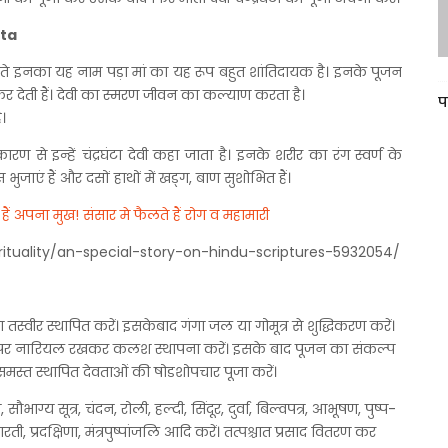
nta
े चलते इनका यह नाम पड़ा मां का यह रूप बहुत शांतिदायक है। इनके पूजन
य कर देती हैं। देवी का स्मरण जीवन का कल्याण करता है।
प
।
रण से इन्हें चंद्रघंटा देवी कहा जाता है। इनके शरीर का रंग स्वर्ण के
भुजाएं हैं और दसों हाथों में खड्ग, बाण सुशोभित हैं।
हैं अपना मुख! संसार मे फैलते हैं रोग व महामारी
 तस्वीर स्थापित करें। इसकेबाद गंगा जल या गोमूत्र से शुद्धिकरण करें।
र उस पर नारियल रखकर कलश स्थापना करें। इसके बाद पूजन का संकल्प
हित समस्त स्थापित देवताओं की षोडशोपचार पूजा करें।
भाग्य सूत्र, चंदन, रोली, हल्दी, सिंदूर, दुर्वा, बिल्वपत्र, आभूषण, पुष्प-
आरती, प्रदक्षिणा, मंत्रपुष्पांजलि आदि करें। तत्पश्चात प्रसाद वितरण कर