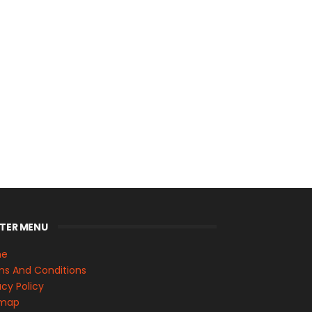
TER MENU
me
s And Conditions
acy Policy
emap