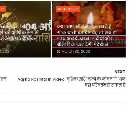
GY
ASTROLOGY
ashifal : सिंह और तुला
क्या आप भी हमेशा जलाते हैं
ों को आर्थिक रूप से
गोल बाती का दीपक, तो अब हो
िलेगी, पढ़ें दैनिक
जाएं अलर्ट, वरना गरीबी और
ल
बीमारियां कर देंगी परेशान
3, 2024
March 30, 2023
NEXT
रतने
Aaj Ka Rashifal In Video: वृश्चिक राशि वालों के जीवन में आज
बड़ा परिवर्तन हो सकता है