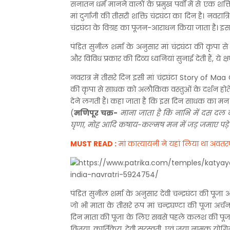
सनातन धर्म मानने वालों के प्रमुख पर्वों में से एक शक्ति
मां दुर्गाजी की तीसरी शक्ति चंद्रघंटा का दिन है। नव
चंद्रघंटा के विग्रह का पूजन-आराधन किया जाता है। इस 
पंडित सुनील शर्मा के अनुसार मां चंद्रघंटा की कृपा स
और विविध प्रकार की दिव्य ध्वनियां सुनाई देती हैं, ये 
नवरात्र में तीसरे दिन इसी मां चंद्रघंटा Story of 
की कृपा से साधक को अलौकिक वस्तुओं के दर्शन होते ह
देने लगती हैं। कहा जाता है कि इस दिन साधक का मन 'मणि
(
मणिपूर चक्र-
माना जाता है कि नाभि में दस दल वाला
घृणा, मोह आदि कषाय-कल्मष मन में जड़ जमाए पड़े रह
MUST READ :
मां कात्यायनी ने यहां लिया था अवतरण, 
पंडित सुनील शर्मा के अनुसार देवी चन्द्रघंटा की पूजा
जो भी माता के तीसरे रूप मां चन्द्रघण्टा की पूजा अर्च
दिन माता की पूजा के लिए सबसे पहले कलश की पूजा क
विजया, कार्तिकेय, देवी सरस्वती, एवं जया नामक योगिनी 