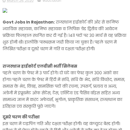
March 26, 2020
education
Govt Jobs In Rajasthan:
राजस्थान हाईकोर्ट की ओर से कनिष्ठ
न्यायिक सहायक, कनिष्ठ सहायक व लिपिक ग्रेड द्वितीय की आवेदन
प्रक्रिया फिलहाल स्थगित कर दी गई है। 1411 पदों पर 30 मार्च से यह प्रक्रिया
शुरू होनी थी। हालाँकि पाठ्यक्रम जारी किया जा चुका है। पहले चरण में
लिखित परीक्षा व दूसरे चरण में गति व दक्षता परीक्षा होगी।
राजस्थान हाईकोर्ट एलडीसी भर्ती सिलेबस
पहले चरण के पेपर में 3 पार्ट होंगे। दो घंटे का पेपर कुल 300 अंकों का
होगा। पहले चरण के पेपर में हिंदी में संधि, संधि के भेद, संधि विच्छेद, समास,
समास के भेद, विग्रह, सामसिक पदों की रचना, उपसर्ग, प्रत्यय व अन्य,
अंग्रेजी में इंप्रूवमेंट ऑफ सेंटेंस, टेंस, एक्टिव एंड पैसिव वॉइस सहित अन्य
सामान्य ज्ञान में करंट अफेयर्स, भूगोल, प्राकृतिक संसाधन, राजस्थान का
इतिहास एवं संस्कृति पूछे जाएंगे।
दूसरे चरण की परीक्षा
इस चरण में टाइपिंग गति और दक्षता परीक्षा होगी। यह कंप्यूटर बेस्ड होगी।