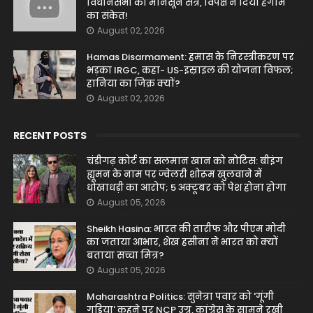
विधानसभा का मानसून सत्र, विपक्ष ने दिया हंगामे
का संकेत!
August 02, 2026
Hamas Disarmament: हमास के निरस्त्रीकरण पर
भड़का IRGC, कहा- US-इस्राइल की योजना विफल;
हानिया का जिक्र क्यों?
August 02, 2026
RECENT POSTS
चंडीगढ़ कोर्ट का सलमान खान को नोटिस: बीइंग
ह्यूमन के नाम पर ज्वेलरी शोरूम खुलवाने में
धोखाधड़ी का आरोप; 5 अक्टूबर को पेश होना होगा
August 05, 2026
Sheikh Hasina: भारत की तारीफ और पीएम मोदी
का जताया आभार, शेख हसीना ने भारत को क्यों
बताया सच्चा मित्र?
August 05, 2026
Maharashtra Politics: सुनेत्रा पवार को 'गूंगी
गुड़िया' कहने पर NCP उग्र, कांग्रेस के सामने रखी