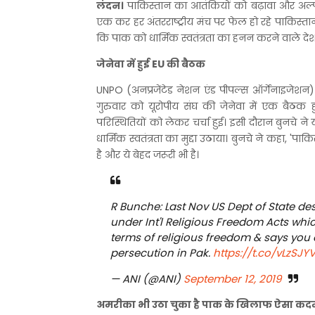
लंदन।
पाकिस्तान का आतंकियों को बढ़ावा और अल्पस
एक कर हर अंतरराष्ट्रीय मंच पर फेल हो रहे पाकिस्त
कि पाक को धार्मिक स्वतंत्रता का हनन करने वाले देशों
जेनेवा में हुई EU की बैठक
UNPO (अनप्रजेंटेड नेशन एंड पीपल्स ऑर्गेनाइजेशन)
गुरुवार को यूरोपीय संघ की जेनेवा में एक बैठक ह
परिस्थितियों को लेकर चर्चा हुई। इसी दौरान बुनचे न
धार्मिक स्वतंत्रता का मुद्दा उठाया। बुनचे ने कहा, 'पा
है और ये बेहद जरूरी भी है।
R Bunche: Last Nov US Dept of State de
under Int'l Religious Freedom Acts whic
terms of religious freedom & says you 
persecution in Pak.
https://t.co/vLzSJY
— ANI (@ANI)
September 12, 2019
अमरीका भी उठा चुका है पाक के खिलाफ ऐसा कद