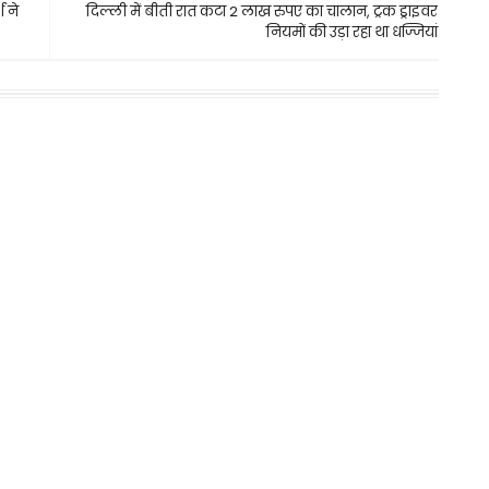
श ने
दिल्ली में बीती रात कटा 2 लाख रुपए का चालान, ट्रक ड्राइवर
नियमों की उड़ा रहा था धज्जियां