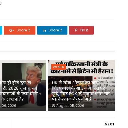
al
Share it
Share it
Pin it
WORLD
ेंस ही होंगे ट्रंप के
UK में यौन शोषण का केस:
कारी, 2028 चुनाव को
गिरफ्तारी के बाद जमानत पर
दाताओं से क्या बोले
छूटे, फिर POK में चुनाव जीत गए
के राष्ट्रपति?
पाकिस्तान के पूर्व मंत्री
 06, 2026
August 05, 2026
NEXT