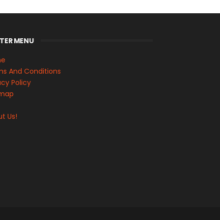
TER MENU
me
s And Conditions
acy Policy
emap
s
t Us!