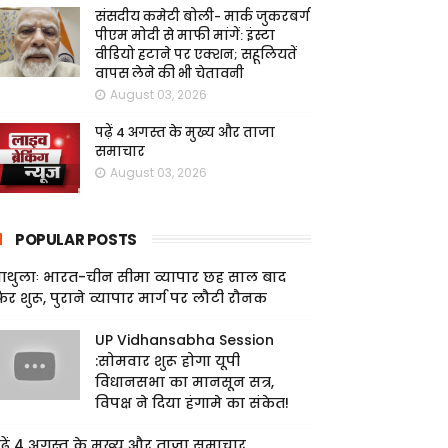
संसदीय कमेटी बोली- मार्क जुकरबर्ग
पीएम मोदी से माफी मांगें: इंस्टा
वीडियो हटाने पर एक्शन; सहूलियतें
वापस लेने की भी चेतावनी
August 03, 2026
पढ़ें 4 अगस्त के मुख्य और ताजा
समाचार
August 03, 2026
POPULAR POSTS
ाथुलाः भारत-चीन सीमा व्यापार छह साल बाद
िर शुरू, पुराने व्यापार मार्ग पर लौटी रौनक
UP Vidhansabha Session
:सोमवार शुरू होगा यूपी
विधानसभा का मानसून सत्र,
विपक्ष ने दिया हंगामे का संकेत!
ढ़ें 4 अगस्त के मुख्य और ताजा समाचार