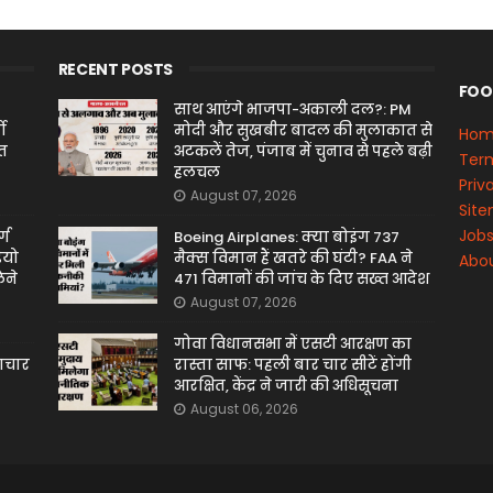
RECENT POSTS
FOO
साथ आएंगे भाजपा-अकाली दल?: PM
ो
मोदी और सुखबीर बादल की मुलाकात से
Ho
ित
अटकलें तेज, पंजाब में चुनाव से पहले बढ़ी
Term
हलचल
Priv
August 07, 2026
Sit
Job
्ग
Boeing Airplanes: क्या बोइंग 737
ियो
मैक्स विमान हैं खतरे की घंटी? FAA ने
Abou
ेने
471 विमानों की जांच के दिए सख्त आदेश
August 07, 2026
गोवा विधानसभा में एसटी आरक्षण का
माचार
रास्ता साफ: पहली बार चार सीटें होंगी
आरक्षित, केंद्र ने जारी की अधिसूचना
August 06, 2026