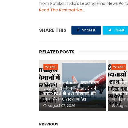
from Patrika : India's Leading Hindi News Port
Read The Rest:patrika...
SHARE THIS
Share it
Tweet
RELATED POSTS
WORLD
WORLD
Boeing Airplanes: क्या बोइंग
US: क्या व
737 मैक्स विमान हैं खतरे की
उत्तराधि
घंटी? FAA ने 471 विमानों की
लेकर दान
जांच के दिए सख्त आदेश
अमेरिका 
August 07, 2026
August
PREVIOUS