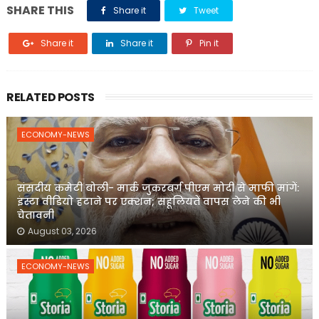
SHARE THIS
Share it
Tweet
Share it
Share it
Pin it
RELATED POSTS
ECONOMY-NEWS
संसदीय कमेटी बोली- मार्क जुकरबर्ग पीएम मोदी से माफी मांगें:
इंस्टा वीडियो हटाने पर एक्शन; सहूलियतें वापस लेने की भी
चेतावनी
August 03, 2026
ECONOMY-NEWS