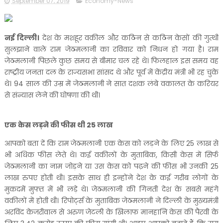
September 07, 2019
Economy-News
नई दिल्ली।
देश के मशहूर वकील और कठिन से कठिन केसों की गुत्थी
सुलझाने वाले राम जेठमलानी का रविवार को निधन हो गया है। राम
जेठमलानी पिछले कुछ समय से बीमार चल रहे थे। फिलहाल इस समय वह
राष्ट्रीय जनता दल के राज्यसभा सांसद थे और पूर्व में केंद्रीय मंत्री भी रह चुके
थे। 94 साल की उम्र में जेठमलानी ने सात दशक लंबे वकालत के करियर
से संन्यास लेने की घोषणा की थी।
एक केस लड़ने की फीस थी 25 लाख
आपको बता दें कि राम जेठमलानी एक केस को लड़ने के लिए 25 लाख से
भी अधिक फीस लेते थे। कई वकीलों के मुताबिक, किसी केस में सिर्फ
जेठमलानी का नाम जोड़ने या उस केस को पढ़ने की फीस भी उनकी 25
लाख रुपए होती थी। इसके साथ ही इन्होंने देश के कई गरीब लोगों के
मुकदमें मुफ्त में भी लड़े थे। जेठमलानी की गिनती देश के सबसे महंगे
वकीलों में होती थी। रिपोर्ट्स के मुताबिक जेठमलानी ने दिल्ली के मुख्यमंत्री
अरविंद केजरीवाल से अरुण जेटली के खिलाफ मानहानि केस की पैरवी के