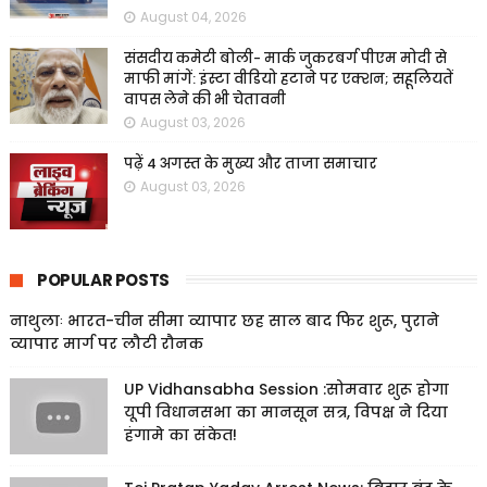
August 04, 2026
संसदीय कमेटी बोली- मार्क जुकरबर्ग पीएम मोदी से
माफी मांगें: इंस्टा वीडियो हटाने पर एक्शन; सहूलियतें
वापस लेने की भी चेतावनी
August 03, 2026
पढ़ें 4 अगस्त के मुख्य और ताजा समाचार
August 03, 2026
POPULAR POSTS
नाथुलाः भारत-चीन सीमा व्यापार छह साल बाद फिर शुरू, पुराने
व्यापार मार्ग पर लौटी रौनक
UP Vidhansabha Session :सोमवार शुरू होगा
यूपी विधानसभा का मानसून सत्र, विपक्ष ने दिया
हंगामे का संकेत!