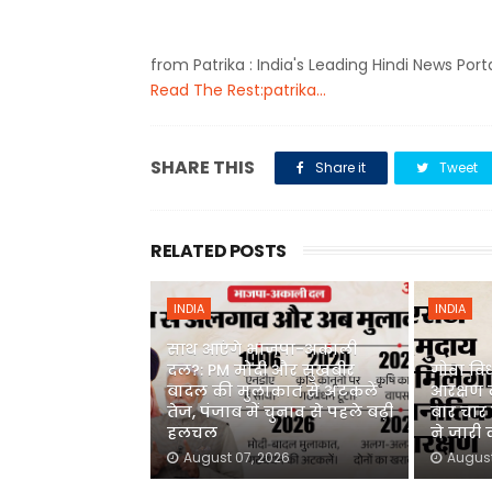
from Patrika : India's Leading Hindi News Port
Read The Rest:patrika...
SHARE THIS
Share it
Tweet
RELATED POSTS
INDIA
INDIA
साथ आएंगे भाजपा-अकाली
दल?: PM मोदी और सुखबीर
गोवा वि
बादल की मुलाकात से अटकलें
आरक्षण 
तेज, पंजाब में चुनाव से पहले बढ़ी
बार चार स
हलचल
ने जारी
August 07, 2026
August