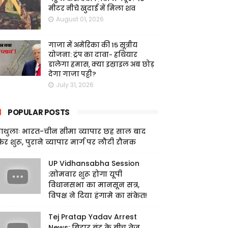
मीटर नीचे खुदाई में मिला शव
August 01, 2026
गाजा में अमेरिका की 15 सूत्रीय
योजना: ट्रंप का दावा- हथियार
डालेगा हमास, क्या इस्राइल अब छोड़
देगा गाजा पट्टी?
July 31, 2026
POPULAR POSTS
ाथुलाः भारत-चीन सीमा व्यापार छह साल बाद
िर शुरू, पुराने व्यापार मार्ग पर लौटी रौनक
UP Vidhansabha Session
:सोमवार शुरू होगा यूपी
विधानसभा का मानसून सत्र,
विपक्ष ने दिया हंगामे का संकेत!
Tej Pratap Yadav Arrest
News: बिहार बंद के बीच तेज