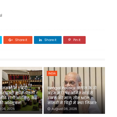
al
Share it
Share it
Pin it
INDIA
धानसभा में एसटी
Bengal Politics: बंगाल के दो
का रास्ता साफ: पहली
अहम मुद्दों पर अमित शाह से
ीटें होंगी आरक्षित, केंद्र
दखल की मांग, तीन NCPI
 की अधिसूचना
सांसदों ने चिट्ठी में क्या लिखा?
 06, 2026
August 06, 2026