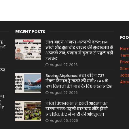
RECENT POSTS
FOO
छह
साथ आएंगे भाजपा-अकाली दल?: PM
र्ग
मोदी और सुखबीर बादल की मुलाकात से
Ho
अटकलें तेज, पंजाब में चुनाव से पहले बढ़ी
Term
हलचल
Priv
August 07, 2026
Sit
मीटर
Job
Boeing Airplanes: क्या बोइंग 737
मैक्स विमान हैं खतरे की घंटी? FAA ने
Abou
471 विमानों की जांच के दिए सख्त आदेश
August 07, 2026
ना:
,
गोवा विधानसभा में एसटी आरक्षण का
टी?
रास्ता साफ: पहली बार चार सीटें होंगी
आरक्षित, केंद्र ने जारी की अधिसूचना
August 06, 2026