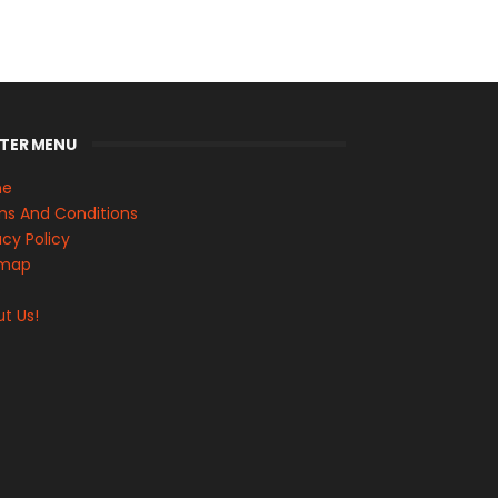
TER MENU
me
s And Conditions
acy Policy
emap
s
t Us!